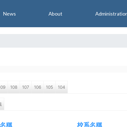
Jump to navigation
News
About
Administratio
109
108
107
106
105
104
職
名稱
校系名稱