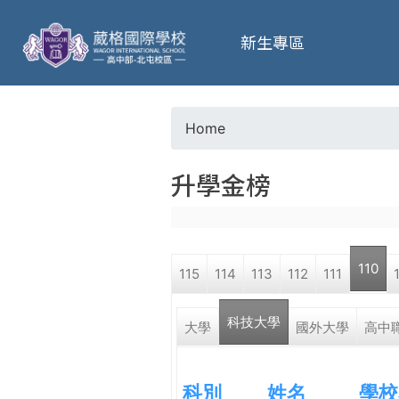
葳
新生專區
格
高
Home
Y
級
升學金榜
o
中
u
學
110
115
114
113
112
111
a
葳
科技大學
r
大學
國外大學
高中
格
國
e
際．
科別
姓名
學校
國