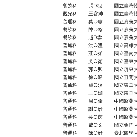
THE
餐飲科
張O槐
國立臺灣
WORLD
觀光科
王睿紳
國立臺灣
TOMORROW
普通科
葉○瑜
國立嘉義
PUTTING
餐飲科
陳○翰
國立嘉義
YOU
餐飲科
趙O雲
國立嘉義
ON
普通科
洪○澧
國立高雄
THE
PATH
普通科
莊○柔
國立臺南
TO
普通科
吳○衛
國立臺東
GLOBAL
普通科
郭○興
國立屏東
CITIZENSHIP
普通科
徐○涵
國立宜蘭
普通科
施○汶
國立東華
普通科
王○嫺
國立東華
普通科
周○倫
中國醫藥
普通科
謝○妙
中國醫藥
普通科
吳○茵
中國醫藥
普通科
戴○文
國立金門
普通科
陳○妤
臺北醫學