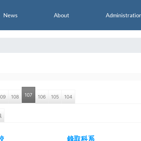
Jump to navigation
News
About
Administratio
107
109
108
106
105
104
職
校
錄取科系