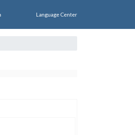
n
Language Center