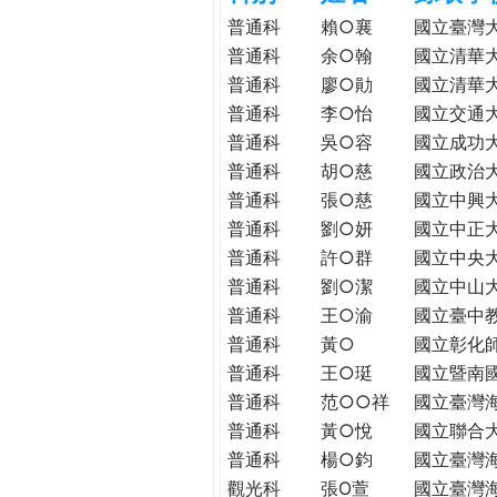
h
際
普通科
賴○襄
國立臺灣
葳
普通科
余○翰
國立清華
e
格。
普通科
廖○勛
國立清華
培
普通科
李○怡
國立交通
r
養
普通科
吳○容
國立成功
具
普通科
胡○慈
國立政治
e
國
普通科
張○慈
國立中興
際
普通科
劉○妍
國立中正
移
普通科
許○群
國立中央
動
普通科
劉○潔
國立中山
力
普通科
王○渝
國立臺中
的
世
普通科
黃○
國立彰化
界
普通科
王○珽
國立暨南
公
普通科
范○○祥
國立臺灣
民。
普通科
黃○悅
國立聯合
WAGOR
普通科
楊○鈞
國立臺灣
TODAY
觀光科
張O萱
國立臺灣