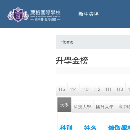
葳
新生專區
格
高
Home
Y
級
升學金榜
o
中
u
學
115
114
113
112
111
110
a
葳
大學
r
科技大學
國外大學
高中
格
國
e
際．
科別
姓名
錄取學
國