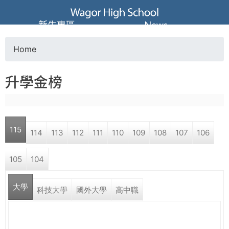
Jump to navigation
葳
新生專區
News
格
Home
Y
高
升學金榜
o
級
u
中
115
114
113
112
111
110
109
108
107
106
a
學
105
104
r
葳
大學
e
科技大學
國外大學
高中職
格
國
h
際．
國