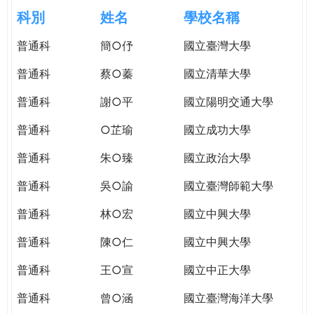
e
際
科別
姓名
學校名稱
葳
r
普通科
簡○伃
國立臺灣大學
格。
培
普通科
蔡○蓁
國立清華大學
e
養
具
普通科
謝○平
國立陽明交通大學
國
普通科
○芷瑜
國立成功大學
際
移
普通科
朱○臻
國立政治大學
動
力
普通科
吳○諭
國立臺灣師範大學
的
普通科
林○宏
國立中興大學
世
界
普通科
陳○仁
國立中興大學
公
民。
普通科
王○宣
國立中正大學
WAGOR
普通科
曾○涵
國立臺灣海洋大學
TODAY