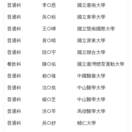
THE
普通科
李○恩
國立臺南大學
WORLD
TOMORROW
普通科
吳○桓
國立東華大學
PUTTING
普通科
王○曄
國立暨南國際大學
YOU
ON
普通科
黃○晴
國立屏東大學
THE
PATH
普通科
陸○宇
國立聯合大學
TO
餐飲科
陳○佑
國立臺灣體育運動大學
GLOBAL
CITIZENSHIP
普通科
賴○臻
中國醫藥大學
普通科
沈○筑
中山醫學大學
普通科
楊○芝
中山醫學大學
普通科
洪○芩
馬偕醫學大學
普通科
吳○妤
輔仁大學