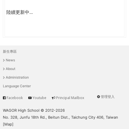
陸續更新中...
新生專區
主
News
選
About
單
Administration
Language Center
管理登入
Facebook
Youtube
Principal Mailbox
Service
User
menu
WAGOR High School © 2012-2026
No. 328, Junfu 18th Rd., Beitun Dist., Taichung City 406, Taiwan
[
Map
]