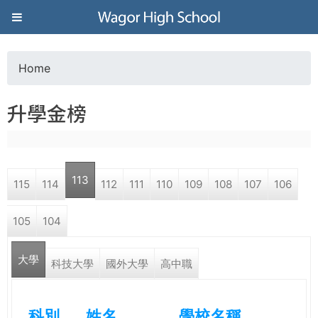
Jump to navigation
葳
格
Home
Y
高
升學金榜
o
級
u
中
113
115
114
112
111
110
109
108
107
106
a
學
105
104
r
葳
大學
e
科技大學
國外大學
高中職
格
國
h
際．
科別
姓名
學校名稱
國