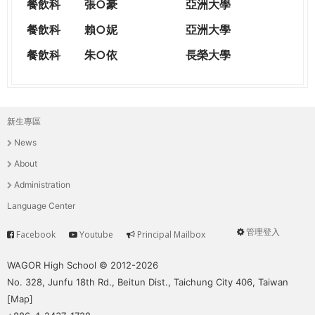
餐飲科
張○豪
亞洲大學
餐飲科
賴○妮
亞洲大學
餐飲科
朱○依
長榮大學
新生專區
主
News
選
About
單
Administration
Language Center
管理登入
Facebook
Youtube
Principal Mailbox
Service
User
menu
WAGOR High School © 2012-2026
No. 328, Junfu 18th Rd., Beitun Dist., Taichung City 406, Taiwan
[
Map
]