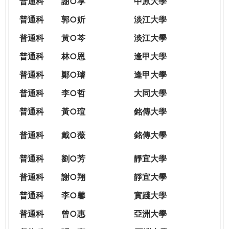
普通科
謝○享
中原大學
普通科
郭○妡
淡江大學
普通科
黃○芩
淡江大學
普通科
林○恩
逢甲大學
普通科
鄭○璿
逢甲大學
普通科
李○哲
大同大學
普通科
黃○瑄
銘傳大學
普通科
戴○薇
銘傳大學
普通科
劉○芳
靜宜大學
普通科
謝○翔
靜宜大學
普通科
李○馨
實踐大學
普通科
曾○惠
亞洲大學