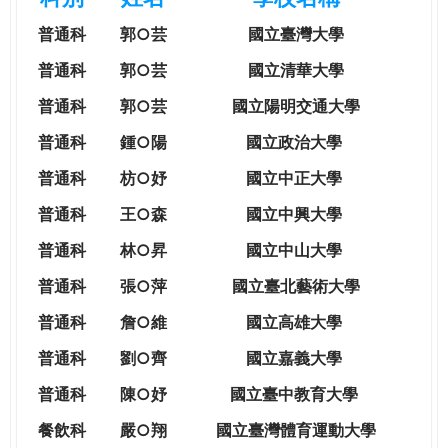
e
際
普通科
郭○芸
國立臺灣大學
葳
r
格。
普通科
郭○芸
國立清華大學
培
普通科
郭○芸
國立陽明交通大學
e
養
具
普通科
鍾○陽
國立政治大學
國
普通科
枋○妤
國立中正大學
際
移
普通科
王○森
國立中興大學
動
普通科
林○昇
國立中山大學
力
的
普通科
張○萍
國立臺北藝術大學
世
普通科
詹○維
國立高雄大學
界
公
普通科
劉○齊
國立嘉義大學
民。
普通科
陳○妤
國立臺中教育大學
WAGOR
TODAY
餐飲科
嚴○翔
國立
臺灣體育運動大學