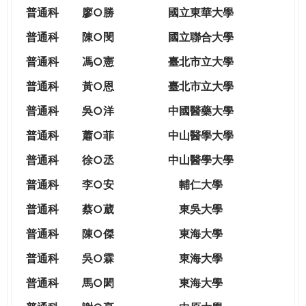
THE
普通科
廖○勝
國立東華大學
WORLD
TOMORROW
普通科
陳○閔
國立聯合大學
PUTTING
普通科
馮○憲
臺北市立大學
YOU
ON
普通科
黃○恩
臺北市立大學
THE
普
通科
吳○洋
中國醫藥大學
PATH
TO
普通科
蕭○菲
中山醫學大學
GLOBAL
普通科
徐○丞
中山醫學大學
CITIZENSHIP
普通科
李○安
輔仁大學
普通科
蔡○葳
東吳大學
普通科
陳○傑
東海大學
普通科
吳○霖
東海大學
普通科
馬○閎
東海大學