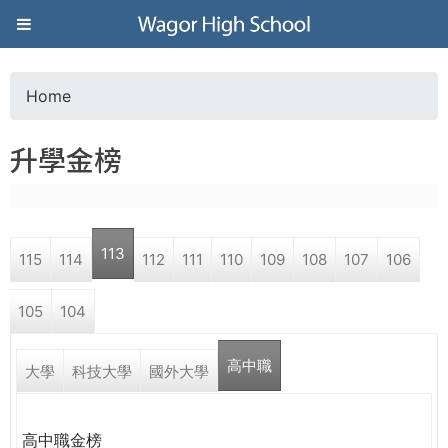
Jump to navigation
葳
格
Home
Y
高
升學金榜
o
級
u
中
113
115
114
112
111
110
109
108
107
106
a
學
105
104
r
葳
高中職
e
大學
科技大學
國外大學
格
國
h
際．
高中職金榜
國