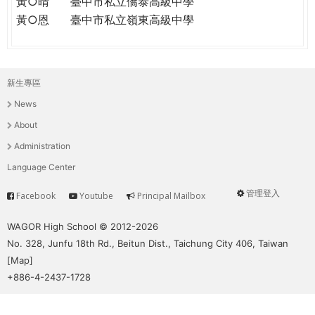
黃○晴
臺中市私立僑泰高級中學
黃○恩
臺中市私立嶺東高級中學
新生專區
主
News
選
About
單
Administration
Language Center
管理登入
Facebook
Youtube
Principal Mailbox
Service
User
menu
WAGOR High School © 2012-2026
No. 328, Junfu 18th Rd., Beitun Dist., Taichung City 406, Taiwan
[
Map
]
+886-4-2437-1728