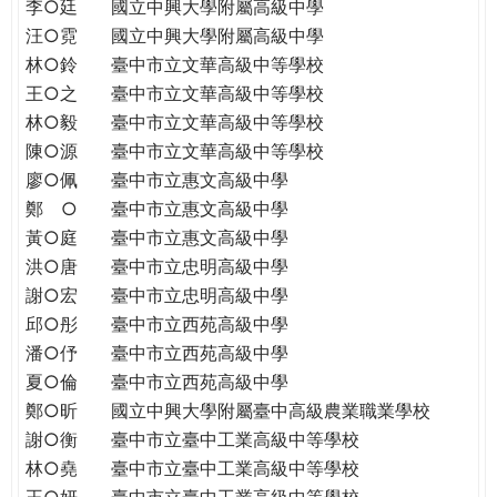
THE
李○廷
國立中興大學附屬高級中學
WORLD
汪○霓
國立中興大學附屬高級中學
TOMORROW
林○鈴
臺中市立文華高級中等學校
PUTTING
王○之
臺中市立文華高級中等學校
YOU
林○毅
臺中市立文華高級中等學校
ON
陳○源
臺中市立文華高級中等學校
THE
廖○佩
臺中市立惠文高級中學
PATH
鄭 ○
臺中市立惠文高級中學
TO
黃○庭
臺中市立惠文高級中學
GLOBAL
洪○唐
臺中市立忠明高級中學
CITIZENSHIP
謝○宏
臺中市立忠明高級中學
邱○彤
臺中市立西苑高級中學
潘○伃
臺中市立西苑高級中學
夏○倫
臺中市立西苑高級中學
鄭○昕
國立中興大學附屬臺中高級農業職業學校
謝○衡
臺中市立臺中工業高級中等學校
林○堯
臺中市立臺中工業高級中等學校
王○妍
臺中市立臺中工業高級中等學校