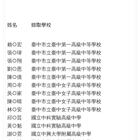
e
際
葳
r
格。
姓名
錄取學校
培
e
養
具
賴○宏
臺中市立臺中第一高級中等學校
國
張○瑋
臺中市立臺中第一高級中等學校
際
張○翔
臺中市立臺中第一高級中等學校
移
劉○恩
臺中市立臺中第一高級中等學校
動
陳○億
臺中市立臺中第一高級中等學校
力
周○岑
臺中市立臺中女子高級中等學校
的
吳○家
臺中市立臺中女子高級中等學校
世
陳○晴
臺中市立臺中女子高級中等學校
界
林○安
臺中市立臺中女子高級中等學校
公
邱○芸
國立中科實驗高級中學
民。
黃○魁
國立中科實驗高級中學
WAGOR
謝○霓
國立中興大學附屬高級中學
TODAY