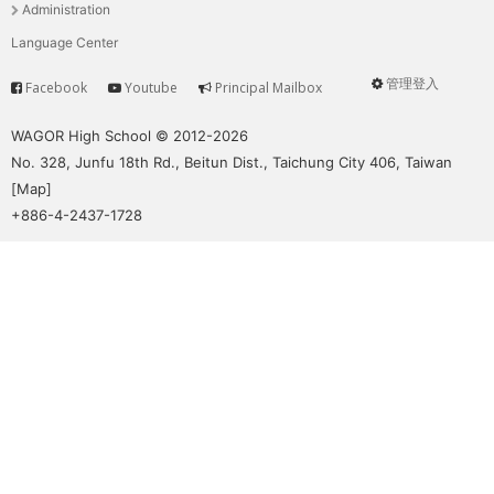
單
Administration
Language Center
管理登入
Facebook
Youtube
Principal Mailbox
Service
User
menu
WAGOR High School © 2012-2026
No. 328, Junfu 18th Rd., Beitun Dist., Taichung City 406, Taiwan
[
Map
]
+886-4-2437-1728