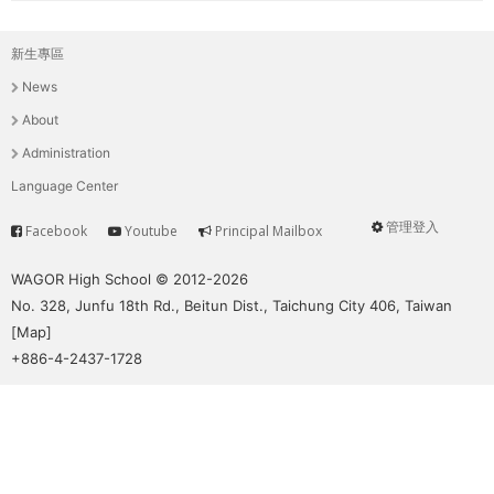
新生專區
主
News
選
About
單
Administration
Language Center
管理登入
Facebook
Youtube
Principal Mailbox
Service
User
menu
WAGOR High School © 2012-2026
No. 328, Junfu 18th Rd., Beitun Dist., Taichung City 406, Taiwan
[
Map
]
+886-4-2437-1728