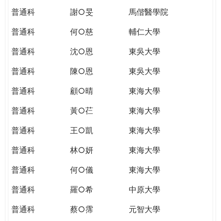
普通科
謝○旻
馬偕醫學院
普通科
何○慈
輔仁大學
普通科
沈○恩
東吳大學
普通科
陳○恩
東吳大學
普通科
顧○晴
東海大學
普通科
黃○芢
東海大學
普通科
王○凱
東海大學
普通科
林○妍
東海大學
普通科
何○儀
東海大學
普通科
羅○希
中原大學
普通科
蔡○霈
元智大學