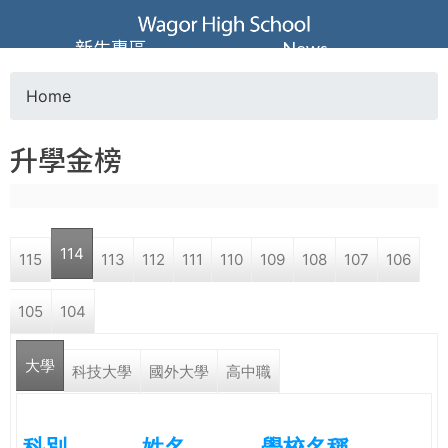
Jump to navigation
葳
新生專區
News
格
Home
Y
高
升學金榜
o
級
u
中
114
115
113
112
111
110
109
108
107
106
a
學
105
104
r
葳
大學
e
科技大學
國外大學
高中職
格
國
h
際．
科別
姓名
學校名稱
國