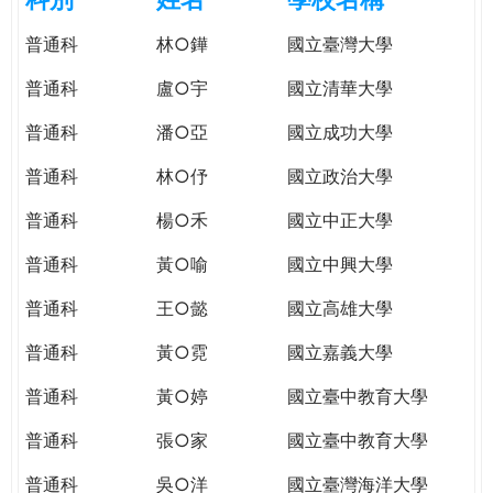
e
際
普通科
林○鏵
國立臺灣大學
葳
r
格。
普通科
盧○宇
國立清華大學
培
e
養
普通科
潘○亞
國立成功大學
具
普通科
林○伃
國立政治大學
國
際
普通科
楊○禾
國立中正大學
移
動
普通科
黃○喻
國立中興大學
力
普通科
王○懿
國立高雄大學
的
世
普通科
黃○霓
國立嘉義大學
界
公
普通科
黃○婷
國立臺中教育大學
民。
普通科
張○家
國立臺中教育大學
WAGOR
TODAY
普通科
吳○洋
國立臺灣海洋大學