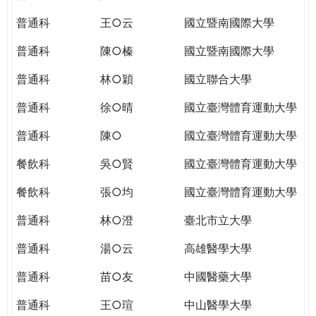
THE
WORLD
普通科
王○云
國立暨南國際大學
TOMORROW
普通科
陳○榛
國立暨南國際大學
PUTTING
YOU
普通科
林○穎
國立聯合大學
ON
THE
普通科
徐○晴
國立臺灣體育運動大學
PATH
普通科
陳○
國立臺灣體育運動大學
TO
GLOBAL
餐飲科
吳○賢
國立臺灣體育運動大學
CITIZENSHIP
餐飲科
張○均
國立臺灣體育運動大學
普通科
林○澄
臺北市立大學
普通科
湯○云
高雄醫學大學
普通科
苗○友
中國醫藥大學
普通科
王○瑄
中山醫學大學