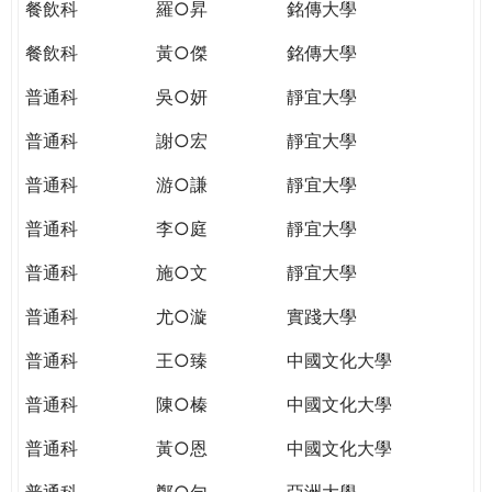
餐飲科
羅○昇
銘傳大學
餐飲科
黃○傑
銘傳大學
普通科
吳○妍
靜宜大學
普通科
謝○宏
靜宜大學
普通科
游○謙
靜宜大學
普通科
李○庭
靜宜大學
普通科
施○文
靜宜大學
普通科
尤○漩
實踐大學
普通科
王○臻
中國文化大學
普通科
陳○榛
中國文化大學
普通科
黃○恩
中國文化大學
普通科
鄭○勻
亞洲大學