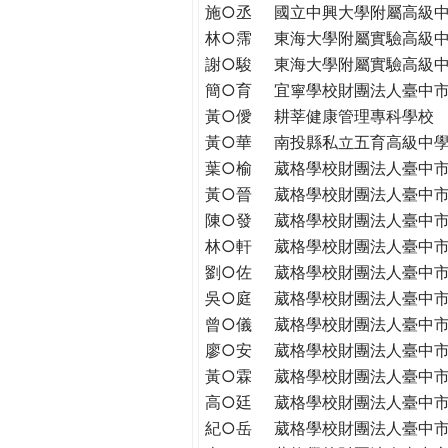
THE
施○丞
國立中興大學附屬高級
WORLD
林○霈
東海大學附屬實驗高級
TOMORROW
謝○駿
東海大學附屬實驗高級
PUTTING
簡○育
宜寧學校財團法人臺中
YOU
黃○僾
耕莘健康管理專科學校
ON
黃○華
南投縣私立五育高級中
THE
葉○榆
葳格學校財團法人臺中
PATH
黃○晉
葳格學校財團法人臺中
TO
陳○發
葳格學校財團法人臺中
GLOBAL
CITIZENSHIP
林○軒
葳格學校財團法人臺中
劉○佐
葳格學校財團法人臺中
吳○庭
葳格學校財團法人臺中
曾○儀
葳格學校財團法人臺中
廖○安
葳格學校財團法人臺中
黃○霖
葳格學校財團法人臺中
高○廷
葳格學校財團法人臺中
紀○岳
葳格學校財團法人臺中