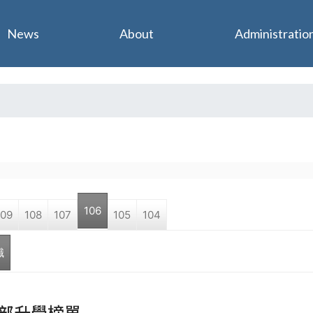
Jump to navigation
News
About
Administratio
106
109
108
107
105
104
職
部升學榜單