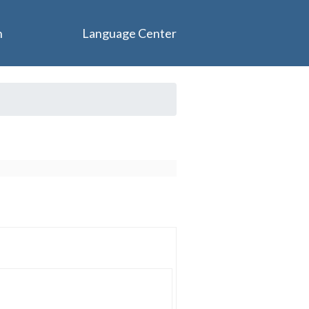
n
Language Center