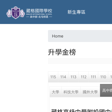
葳
新生專區
格
高
Home
Y
級
升學金榜
o
中
u
學
115
114
113
112
111
110
a
葳
高中
r
大學
科技大學
國外大學
格
國
e
際．
葳格高級中學附設國中
國