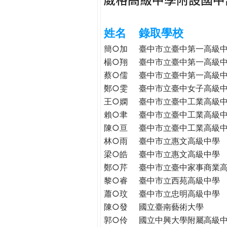
h
際
葳
姓名
錄取學校
e
格。
培
簡○加
臺中市立臺中第一高級
r
養
楊○翔
臺中市立臺中第一高級
具
蔡○儒
臺中市立臺中第一高級
e
國
鄭○雯
臺中市立臺中女子高級
際
王○嫻
臺中市立臺中工業高級
移
賴○聿
臺中市立臺中工業高級
動
陳○亘
臺中市立臺中工業高級
力
林○雨
臺中市立惠文高級中學
的
梁○皓
臺中市立惠文高級中學
世
鄭○芹
臺中市立臺中家事商業
界
黎○睿
臺中市立西苑高級中學
公
民。
蕭○玟
臺中市立忠明高級中學
WAGOR
陳○發
國立臺南藝術大學
TODAY
郭○伶
國立中興大學附屬高級