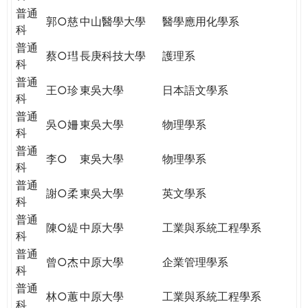
普通
郭○慈
中山醫學大學
醫學應用化學系
科
普通
蔡○㻰
長庚科技大學
護理系
科
普通
王○珍
東吳大學
日本語文學系
科
普通
吳○姍
東吳大學
物理學系
科
普通
李○
東吳大學
物理學系
科
普通
謝○柔
東吳大學
英文學系
科
普通
陳○緹
中原大學
工業與系統工程學系
科
普通
曾○杰
中原大學
企業管理學系
科
普通
林○蕙
中原大學
工業與系統工程學系
科