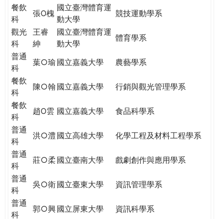
餐飲
國立臺灣體育運
張O槐
競技運動學系
科
動大學
觀光
王睿
國立臺灣體育運
體育學系
科
紳
動大學
普通
葉○瑜
國立嘉義大學
農藝學系
科
餐飲
陳○翰
國立嘉義大學
行銷與觀光管理學系
科
餐飲
趙O雲
國立嘉義大學
食品科學系
科
普通
洪○澧
國立高雄大學
化學工程及材料工程學系
科
普通
莊○柔
國立臺南大學
戲劇創作與應用學系
科
普通
吳○衛
國立臺東大學
資訊管理學系
科
普通
郭○興
國立屏東大學
資訊科學系
科