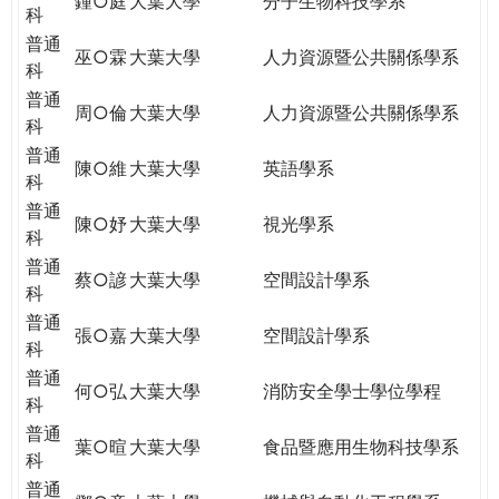
鍾○庭
大葉大學
分子生物科技學系
科
普通
巫○霖
大葉大學
人力資源暨公共關係學系
科
普通
周○倫
大葉大學
人力資源暨公共關係學系
科
普通
陳○維
大葉大學
英語學系
科
普通
陳○妤
大葉大學
視光學系
科
普通
蔡○諺
大葉大學
空間設計學系
科
普通
張○嘉
大葉大學
空間設計學系
科
普通
何○弘
大葉大學
消防安全學士學位學程
科
普通
葉○暄
大葉大學
食品暨應用生物科技學系
科
普通