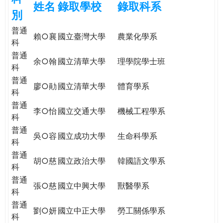
姓名
錄取學校
錄取科系
e
際
別
葳
普通
r
格。
賴○襄
國立臺灣大學
農業化學系
科
培
普通
e
養
余○翰
國立清華大學
理學院學士班
科
具
普通
國
廖○勛
國立清華大學
體育學系
科
際
普通
移
李○怡
國立交通大學
機械工程學系
科
動
力
普通
吳○容
國立成功大學
生命科學系
的
科
世
普通
胡○慈
國立政治大學
韓國語文學系
界
科
公
普通
張○慈
國立中興大學
獸醫學系
民。
科
WAGOR
普通
劉○妍
國立中正大學
勞工關係學系
TODAY
科