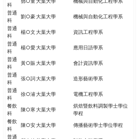
鄧○童
大葉大學
機械與自動化工程學系
科
普通
劉○豪
大葉大學
機械與自動化工程學系
科
普通
楊○文
大葉大學
資訊工程學系
科
普通
楊○愛
大葉大學
應用日語學系
科
普通
黃○賑
大葉大學
會計資訊學系
科
普通
張○詞
大葉大學
造形藝術學系
科
普通
徐○濬
大葉大學
電機工程學系
科
餐飲
烘焙暨飲料調製學士學位
陳○寒
大葉大學
科
學程
餐飲
陳○安
大葉大學
傳播藝術學士學位學程
科
普通