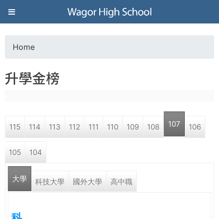
Jump to navigation
葳
格
Home
Y
高
升學金榜
o
級
u
中
107
115
114
113
112
111
110
109
108
106
a
學
105
104
r
葳
大學
e
科技大學
國外大學
高中職
格
國
h
際．
科
國