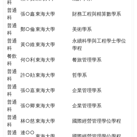
科
普通
張○鑫
東海大學
財務工程與精算數學系
科
普通
鄭○倫
東海大學
美術學系
科
普通
永續科學與工程學士學位
黃○維
東海大學
科
學程
餐飲
何○利
東海大學
餐旅管理學系
科
普通
許○勛
東海大學
哲學系
科
普通
張○嘉
東海大學
企業管理學系
科
普通
張○卿
東海大學
企業管理學系
科
普通
林○慈
東海大學
國際經營管理學位學程
科
普通
連○○
東海大學
國際經營管理學位學程