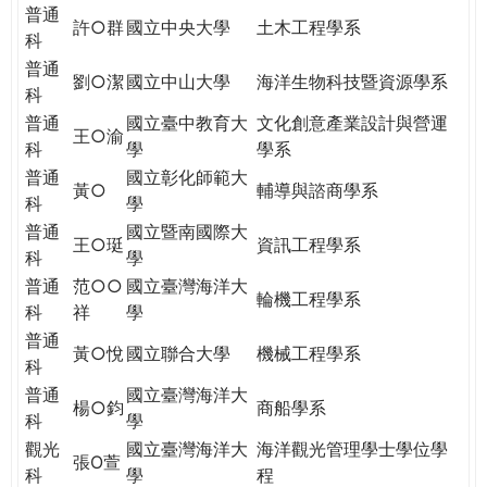
THE
普通
許○群
國立中央大學
土木工程學系
WORLD
科
TOMORROW
普通
劉○潔
國立中山大學
海洋生物科技暨資源學系
PUTTING
科
YOU
普通
國立臺中教育大
文化創意產業設計與營運
ON
王○渝
科
學
學系
THE
普通
國立彰化師範大
PATH
黃○
輔導與諮商學系
科
學
TO
普通
國立暨南國際大
GLOBAL
王○珽
資訊工程學系
科
學
CITIZENSHIP
普通
范○○
國立臺灣海洋大
輪機工程學系
科
祥
學
普通
黃○悅
國立聯合大學
機械工程學系
科
普通
國立臺灣海洋大
楊○鈞
商船學系
科
學
觀光
國立臺灣海洋大
海洋觀光管理學士學位學
張O萱
科
學
程