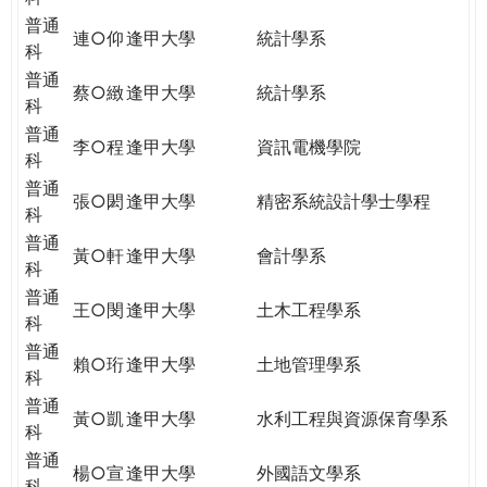
普通
連○仰
逢甲大學
統計學系
科
普通
蔡○緻
逢甲大學
統計學系
科
普通
李○程
逢甲大學
資訊電機學院
科
普通
張○閎
逢甲大學
精密系統設計學士學程
科
普通
黃○軒
逢甲大學
會計學系
科
普通
王○閔
逢甲大學
土木工程學系
科
普通
賴○珩
逢甲大學
土地管理學系
科
普通
黃○凱
逢甲大學
水利工程與資源保育學系
科
普通
楊○宣
逢甲大學
外國語文學系
科