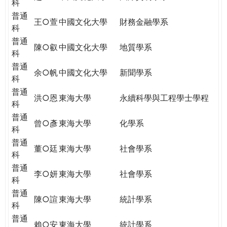
科
普通
王○萱
中國文化大學
財務金融學系
科
普通
陳○叡
中國文化大學
地質學系
科
普通
余○帆
中國文化大學
新聞學系
科
普通
洪○恩
東海大學
永續科學與工程學士學程
科
普通
曾○彥
東海大學
化學系
科
普通
董○廷
東海大學
社會學系
科
普通
李○妍
東海大學
社會學系
科
普通
陳○諠
東海大學
統計學系
科
普通
賴○安
東海大學
統計學系