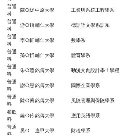
普通
陳○緹
中原大學
工業與系統工程學系
科
普通
游○錡
輔仁大學
德語語文學系語系
科
普通
李○軒
輔仁大學
數學系
科
普通
孫○忻
輔仁大學
體育學系
科
普通
朱○瑄
銘傳大學
動漫文創設計學士學程
科
普通
謝○恩
銘傳大學
國際企業學系
科
普通
陳○蓁
銘傳大學
風險管理與保險學系
科
餐飲
鐘○伶
銘傳大學
應用英語學系
科
普通
吳○
逢甲大學
財稅學系
科