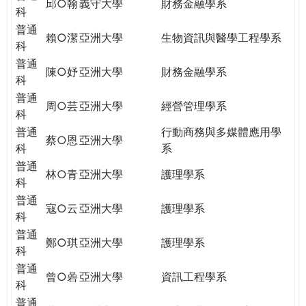
邱○翰
義守大學
財務金融學系
科
普通
賴○潔
亞洲大學
生物資訊與醫學工程學系
科
普通
陳○妤
亞洲大學
財務金融學系
科
普通
周○芸
亞洲大學
經營管理學系
科
普通
行動商務與多媒體應用學
蔡○恩
亞洲大學
科
系
普通
林○青
亞洲大學
護理學系
科
普通
寇○云
亞洲大學
護理學系
科
普通
鄭○琪
亞洲大學
護理學系
科
普通
曾○碞
亞洲大學
資訊工程學系
科
普通