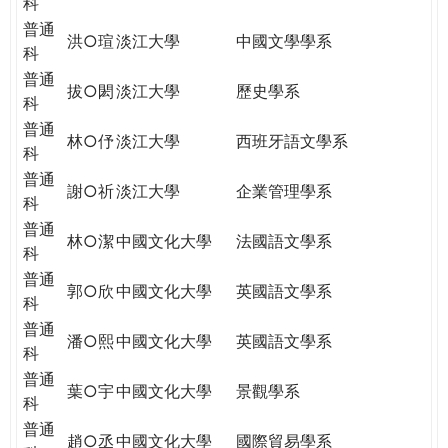
科
普通
洪○瑄
淡江大學
中國文學學系
科
普通
拔○閎
淡江大學
歷史學系
科
普通
林○伃
淡江大學
西班牙語文學系
科
普通
謝○祈
淡江大學
企業管理學系
科
普通
林○潔
中國文化大學
法國語文學系
科
普通
郭○欣
中國文化大學
英國語文學系
科
普通
潘○熙
中國文化大學
英國語文學系
科
普通
葉○宇
中國文化大學
景觀學系
科
普通
趙○丞
中國文化大學
國際貿易學系