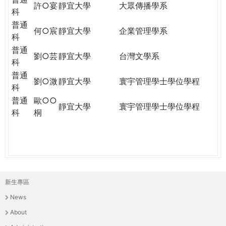
許○宴
靜宜大學
大眾傳播學系
科
普通
何○宸
靜宜大學
企業管理學系
科
普通
劉○芸
靜宜大學
台灣文學系
科
普通
劉○溦
靜宜大學
寰宇管理學士學位學程
科
普通
歐○○
靜宜大學
寰宇管理學士學位學程
科
桐
新生專區
主
News
選
About