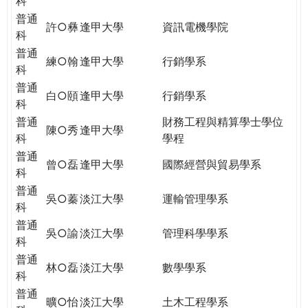
科
普通
許○彝
逢甲大學
資訊電機學院
科
普通
練○翰
逢甲大學
行銷學系
科
普通
白○頤
逢甲大學
行銷學系
科
普通
財務工程與精算學士學位
陳○秀
逢甲大學
科
學程
普通
曾○磊
逢甲大學
國際經營與貿易學系
科
普通
吳○蓁
淡江大學
運輸管理學系
科
普通
吳○諭
淡江大學
管理科學學系
科
普通
林○磊
淡江大學
數學學系
科
普通
曠○怡
淡江大學
土木工程學系