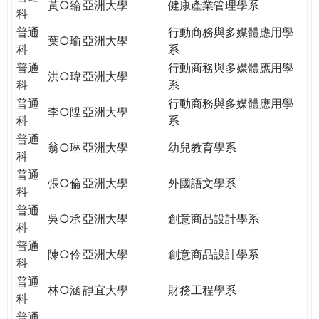
黃○綸
亞洲大學
健康產業管理學系
科
普通
行動商務與多媒體應用學
葉○瑜
亞洲大學
科
系
普通
行動商務與多媒體應用學
洪○瑋
亞洲大學
科
系
普通
行動商務與多媒體應用學
李○陞
亞洲大學
科
系
普通
翁○琳
亞洲大學
幼兒教育學系
科
普通
張○倫
亞洲大學
外國語文學系
科
普通
吳○承
亞洲大學
創意商品設計學系
科
普通
陳○伶
亞洲大學
創意商品設計學系
科
普通
林○涵
靜宜大學
財務工程學系
科
普通