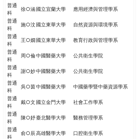
普通
徐○涵
國立宜蘭大學
應用經濟與管理學系
科
普通
施○汶
國立東華大學
自然資源與環境學系
科
普通
王○嫺
國立東華大學
教育行政與管理學系
科
普通
周○倫
中國醫藥大學
公共衛生學院
科
普通
謝○妙
中國醫藥大學
公共衛生學院
科
普通
吳○茵
中國醫藥大學
中國藥學暨中藥資源學系
科
普通
戴○文
國立金門大學
社會工作學系
科
普通
陳○妤
臺北醫學大學
醫務管理學系
科
普通
俞○辰
高雄醫學大學
口腔衛生學系
科