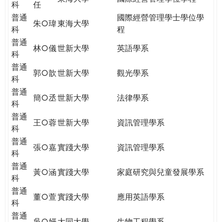
科
任
普通
國際經營管理學士學位學
朱○瑋
東海大學
科
程
普通
林○儀
世新大學
英語學系
科
普通
郭○歆
世新大學
觀光學系
科
普通
簡○丞
世新大學
法律學系
科
普通
王○蓉
世新大學
資訊管理學系
科
普通
張○嘉
實踐大學
資訊管理學系
科
普通
黃○涵
實踐大學
家庭研究與兒童發展學系
科
普通
董○萱
實踐大學
應用英語學系
科
普通
吳○妍
大同大學
生物工程學系