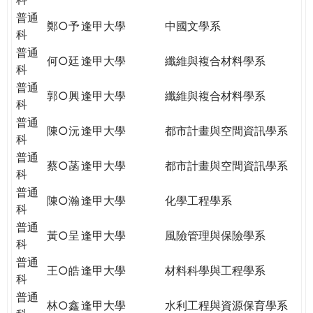
普通
鄭○予
逢甲大學
中國文學系
科
普通
何○廷
逢甲大學
纖維與複合材料學系
科
普通
郭○興
逢甲大學
纖維與複合材料學系
科
普通
陳○沅
逢甲大學
都市計畫與空間資訊學系
科
普通
蔡○菡
逢甲大學
都市計畫與空間資訊學系
科
普通
陳○瀚
逢甲大學
化學工程學系
科
普通
黃○呈
逢甲大學
風險管理與保險學系
科
普通
王○皓
逢甲大學
材料科學與工程學系
科
普通
林○鑫
逢甲大學
水利工程與資源保育學系