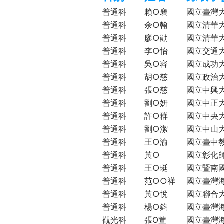
h
際
普通科
賴○襄
國立臺灣
葳
普通科
余○翰
國立清華
e
格。
普通科
廖○勛
國立清華
培
普通科
李○怡
國立交通
r
養
普通科
吳○容
國立成功
具
普通科
胡○慈
國立政治
e
國
普通科
張○慈
國立中興
際
普通科
劉○妍
國立中正
移
普通科
許○群
國立中央
動
普通科
劉○潔
國立中山
力
普通科
王○渝
國立臺中
的
世
普通科
黃○
國立彰化
界
普通科
王○珽
國立暨南
公
普通科
范○○祥
國立臺灣
民。
普通科
黃○悅
國立聯合
WAGOR
普通科
楊○鈞
國立臺灣
TODAY
觀光科
張O萱
國立臺灣