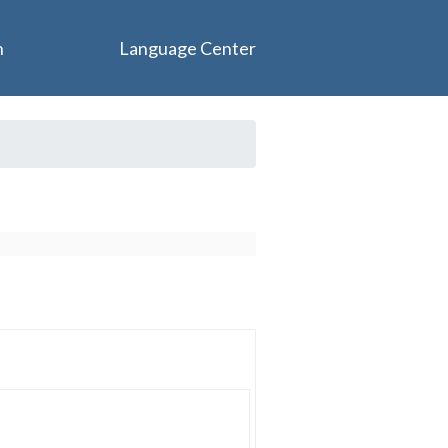
n
Language Center