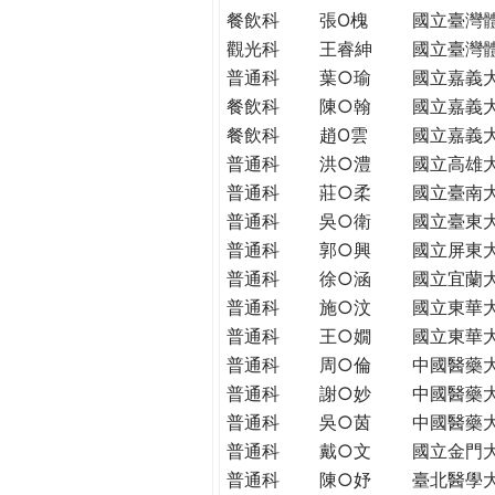
THE
餐飲科
張O槐
國立臺灣
WORLD
觀光科
王睿紳
國立臺灣
TOMORROW
普通科
葉○瑜
國立嘉義
PUTTING
餐飲科
陳○翰
國立嘉義
YOU
餐飲科
趙O雲
國立嘉義
ON
普通科
洪○澧
國立高雄
THE
PATH
普通科
莊○柔
國立臺南
TO
普通科
吳○衛
國立臺東
GLOBAL
普通科
郭○興
國立屏東
CITIZENSHIP
普通科
徐○涵
國立宜蘭
普通科
施○汶
國立東華
普通科
王○嫺
國立東華
普通科
周○倫
中國醫藥
普通科
謝○妙
中國醫藥
普通科
吳○茵
中國醫藥
普通科
戴○文
國立金門
普通科
陳○妤
臺北醫學