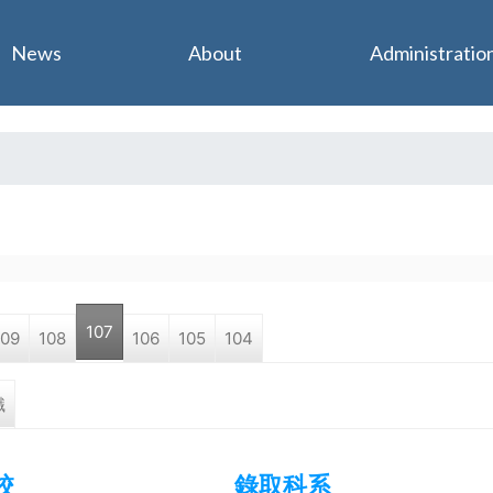
Jump to navigation
News
About
Administratio
107
109
108
106
105
104
職
校
錄取科系