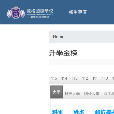
葳
新生專區
格
高
Home
Y
級
升學金榜
o
中
u
學
115
114
113
112
111
110
a
葳
大學
r
科技大學
國外大學
高中
格
國
e
際．
科別
姓名
錄取學
國