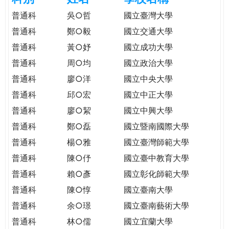
e
際
普通科
吳○哲
國立臺灣大學
葳
普通科
鄭○毅
國立交通大學
r
格。
普通科
黃○妤
國立成功大學
培
e
養
普通科
周○均
國立政治大學
具
普通科
廖○洋
國立中央大學
國
普通科
邱○宏
國立中正大學
際
移
普通科
廖○絜
國立中興大學
動
普通科
鄭○磊
國立暨南國際大學
力
普通科
楊○雅
國立臺灣師範大學
的
世
普通科
陳○伃
國立臺中教育大學
界
普通科
賴○彥
國立彰化師範大學
公
普通科
陳○惇
國立臺南大學
民。
普通科
余○璟
國立臺南藝術大學
WAGOR
TODAY
普通科
林○儒
國立宜蘭大學