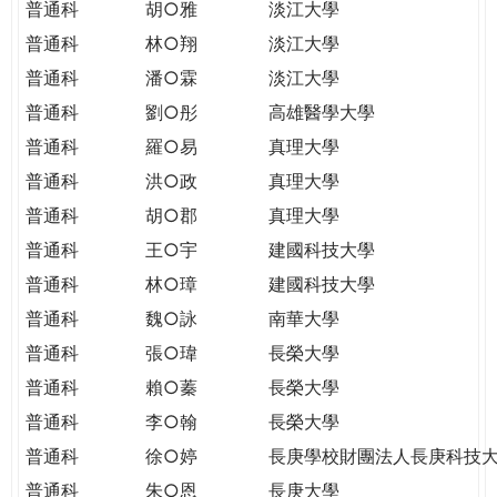
普通科
胡○雅
淡江大學
普通科
林○翔
淡江大學
普通科
潘○霖
淡江大學
普通科
劉○彤
高雄醫學大學
普通科
羅○易
真理大學
普通科
洪○政
真理大學
普通科
胡○郡
真理大學
普通科
王○宇
建國科技大學
普通科
林○璋
建國科技大學
普通科
魏○詠
南華大學
普通科
張○瑋
長榮大學
普通科
賴○蓁
長榮大學
普通科
李○翰
長榮大學
普通科
徐○婷
長庚學校財團法人長庚科技
普通科
朱○恩
長庚大學