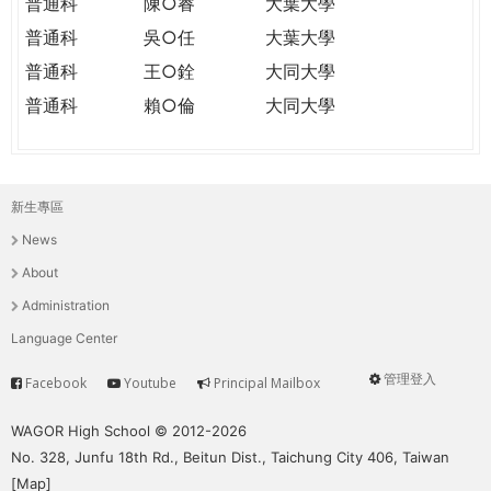
普通科
陳○睿
大葉大學
普通科
吳○任
大葉大學
普通科
王○銓
大同大學
普通科
賴○倫
大同大學
新生專區
主
News
選
About
單
Administration
Language Center
管理登入
Facebook
Youtube
Principal Mailbox
Service
User
menu
WAGOR High School © 2012-2026
No. 328, Junfu 18th Rd., Beitun Dist., Taichung City 406, Taiwan
[
Map
]