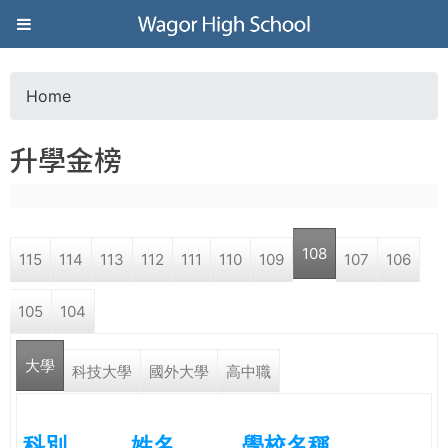
Jump to navigation
葳
格
Home
Y
高
升學金榜
o
級
u
中
108
115
114
113
112
111
110
109
107
106
a
學
105
104
r
葳
大學
e
科技大學
國外大學
高中職
格
國
h
際．
科別
姓名
學校名稱
國