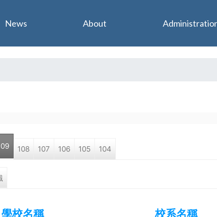
Jump to navigation
News
About
Administratio
109
108
107
106
105
104
職
學校名稱
校系名稱