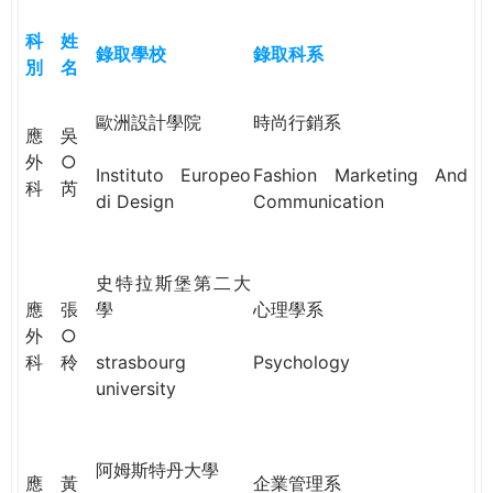
e
際
科
姓
葳
錄取學校
錄取科系
別
名
r
格。
培
歐洲設計學院
時尚行銷系
e
養
應
吳
具
外
○
Instituto Europeo
Fashion Marketing And
國
科
芮
di Design
Communication
際
移
動
史特拉斯堡第二大
力
應
張
學
心理學系
的
外
○
世
科
秢
strasbourg
Psychology
界
university
公
民。
WAGOR
阿姆斯特丹大學
TODAY
應
黃
企業管理系