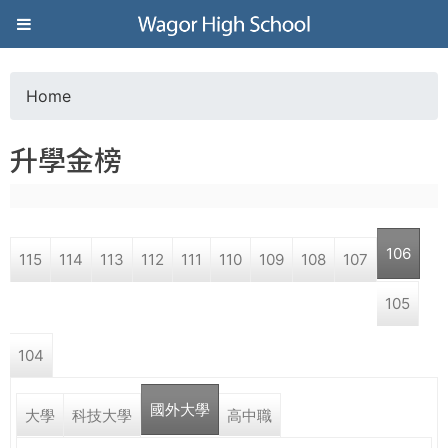
Jump to navigation
葳
格
Home
Y
高
升學金榜
o
級
u
中
106
115
114
113
112
111
110
109
108
107
a
學
105
r
葳
104
e
格
國
國外大學
h
大學
科技大學
高中職
際．
國