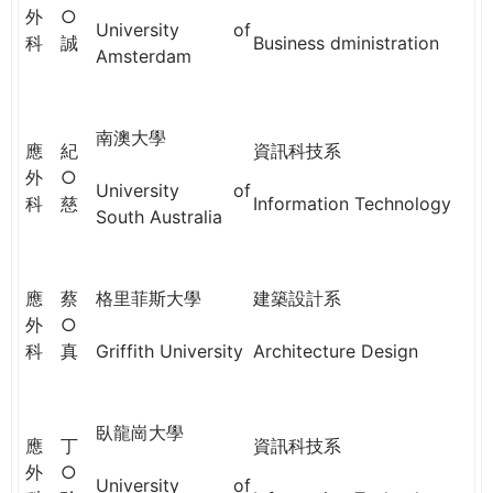
THE
外
○
University of
WORLD
科
誠
Business dministration
Amsterdam
TOMORROW
PUTTING
YOU
ON
南澳大學
應
紀
資訊科技系
THE
外
○
PATH
University of
科
慈
Information Technology
TO
South Australia
GLOBAL
CITIZENSHIP
應
蔡
格里菲斯大學
建築設計系
外
○
科
真
Griffith University
Architecture Design
臥龍崗大學
應
丁
資訊科技系
外
○
University of