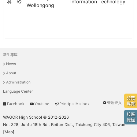
科
玲
Information Technology
Wollongong
新生專區
主
News
選
About
單
Administration
Language Center
分眾
管理登入
導覽
Facebook
Youtube
Principal Mailbox
Service
User
校區
menu
WAGOR High School © 2012-2026
捷徑
No. 328, Junfu 18th Rd., Beitun Dist., Taichung City 406, Taiwan
[
Map
]