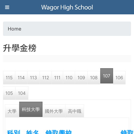
Jump to navigation
葳
格
Home
Y
高
升學金榜
o
級
u
中
107
115
114
113
112
111
110
109
108
106
a
學
105
104
r
葳
科技大學
e
大學
國外大學
高中職
格
國
h
際．
科別
姓名
錄取學校
錄取
國