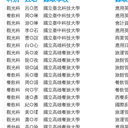
e
際
觀光科
呂○恩
國立臺北科技大學
應用
葳
餐飲科
周○琳
國立臺中科技大學
應用
r
格。
觀光科
游○琳
國立臺中科技大學
會計
培
觀光科
李○石
國立臺中科技大學
應用
e
養
觀光科
曹○誼
國立臺中科技大學
商業
具
觀光科
白○心
國立高雄科技大學
應用
國
觀光科
吳○凌
國立高雄餐旅大學
旅運
際
觀光科
龍○孜
國立高雄餐旅大學
旅館
移
觀光科
胡○誠
國立高雄餐旅大學
旅館
動
力
餐飲科
吳○珊
國立高雄餐旅大學
旅館
的
餐飲科
周○湄
國立高雄餐旅大學
餐飲
世
餐飲科
何○宇
國立高雄餐旅大學
餐飲
界
餐飲科
連○彥
國立高雄餐旅大學
西餐
公
餐飲科
紀○雅
國立高雄餐旅大學
國際
民。
觀光科
黃○瑈
國立高雄餐旅大學
旅運
WAGOR
觀光科
蕭○岑
國立高雄餐旅大學
旅運
TODAY
應外科
高○瑜
國立高雄餐旅大學
應用