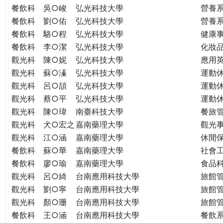
餐飲科
吳○峻
弘光科技大學
營養
餐飲科
劉○佑
弘光科技大學
營養
餐飲科
駱○程
弘光科技大學
健康
餐飲科
李○潔
弘光科技大學
化妝
觀光科
陳○妮
弘光科技大學
應用
觀光科
蘇○溱
弘光科技大學
運動
觀光科
呂○頡
弘光科技大學
運動
觀光科
蔡○平
弘光科技大學
運動
觀光科
陳○瑋
南臺科技大學
餐旅
觀光科
犬○宏之
嘉南藥理大學
觀光
觀光科
江○涵
嘉南藥理大學
休閒
餐飲科
蘇○華
嘉南藥理大學
社會
餐飲科
廖○瑜
嘉南藥理大學
食品
觀光科
呂○綺
台南應用科技大學
旅館
觀光科
劉○寧
台南應用科技大學
旅館
觀光科
顏○珊
台南應用科技大學
旅館
餐飲科
王○涵
台南應用科技大學
餐飲