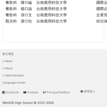
餐飲科
陳○綸
台南應用科技大學
國際
餐飲科
楊○諭
台南應用科技大學
國際
餐飲科
張○文
台南應用科技大學
企業
觀光科
唐○欣
台南應用科技大學
幼兒
新生專區
主
News
選
About
單
Administration
Language Center
管理登入
Facebook
Youtube
Principal Mailbox
Service
User
menu
WAGOR High School © 2012-2026