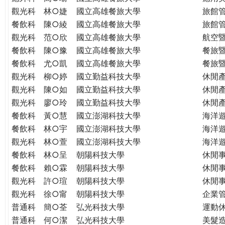
THE
觀光科
林○婕
國立高雄餐旅大學
旅館
WORLD
餐飲科
陳○綾
國立高雄餐旅大學
旅館
TOMORROW
觀光科
范○欣
國立高雄餐旅大學
航空
PUTTING
餐飲科
陳○豫
國立高雄餐旅大學
餐旅
YOU
ON
餐飲科
尤○凱
國立高雄餐旅大學
餐旅
THE
觀光科
柳○婷
國立勤益科技大學
休閒
PATH
觀光科
陳○如
國立勤益科技大學
休閒
TO
觀光科
廖○玲
國立勤益科技大學
休閒
GLOBAL
餐飲科
黃○慧
國立澎湖科技大學
海洋
CITIZENSHIP
餐飲科
林○宇
國立澎湖科技大學
海洋
觀光科
林○萱
國立澎湖科技大學
海洋
餐飲科
林○呈
朝陽科技大學
休閒
餐飲科
賴○霖
朝陽科技大學
休閒
觀光科
許○瑄
朝陽科技大學
休閒
觀光科
徐○甯
朝陽科技大學
企業
普通科
簡○荃
弘光科技大學
運動
普通科
何○潔
弘光科技大學
美髮