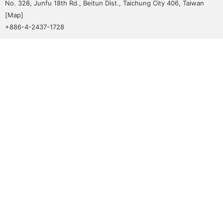
No. 328, Junfu 18th Rd., Beitun Dist., Taichung City 406, Taiwan
[
Map
]
+886-4-2437-1728