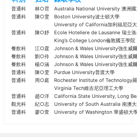
e
際
普通科
林○霓
Australia National University 
葳
普通科
陳○雯
Boston University波士頓大學
r
格。
University of California加利福
培
普通科
陳○妤
Ecole Hoteliere de Lausanne
e
養
King’s College London倫敦國王學院
具
餐飲科
江○霆
Johnson & Wales University強
國
餐飲科
劉○伶
Johnson & Wales University強
際
餐飲科
楊○涵
Johnson & Wales University強
移
普通科
陳○雯
Purdue University普渡大學
動
力
普通科
周○庭
Rochester Institute of Techn
的
Virginia Tech維吉尼亞理工大學
世
普通科
趙○洋
California State University, 
界
觀光科
紀○志
University of South Australia 南澳
公
普通科
廖○萱
University of Washington 華盛頓大
民。
WAGOR
TODAY