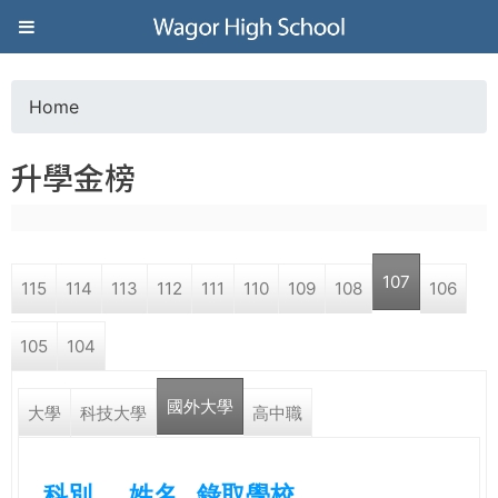
Jump to navigation
葳
格
Home
Y
高
升學金榜
o
級
u
中
107
115
114
113
112
111
110
109
108
106
a
學
105
104
r
葳
國外大學
e
大學
科技大學
高中職
格
國
h
際．
科別
姓名
錄取學校
國