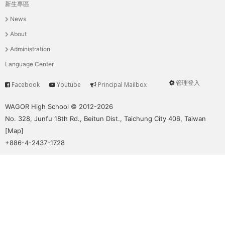
THE
新生專區
主
WORLD
News
TOMORROW
選
About
PUTTING
單
Administration
YOU
ON
Language Center
THE
管理登入
Facebook
Youtube
Principal Mailbox
PATH
Service
User
TO
menu
WAGOR High School © 2012-2026
GLOBAL
No. 328, Junfu 18th Rd., Beitun Dist., Taichung City 406, Taiwan
CITIZENSHIP
[
Map
]
+886-4-2437-1728