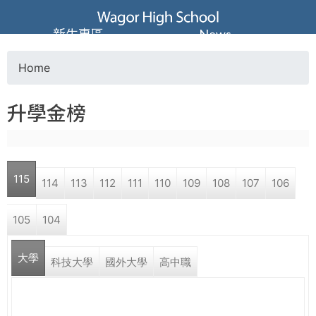
Jump to navigation
葳
新生專區
News
格
Home
Y
高
升學金榜
o
級
u
中
115
114
113
112
111
110
109
108
107
106
a
學
105
104
r
葳
大學
e
科技大學
國外大學
高中職
格
國
h
際．
國