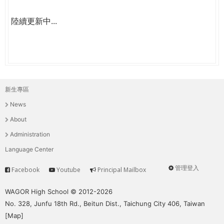
陸續更新中...
新生專區
主
News
選
About
單
Administration
Language Center
管理登入
Facebook
Youtube
Principal Mailbox
Service
User
menu
WAGOR High School © 2012-2026
No. 328, Junfu 18th Rd., Beitun Dist., Taichung City 406, Taiwan
[
Map
]