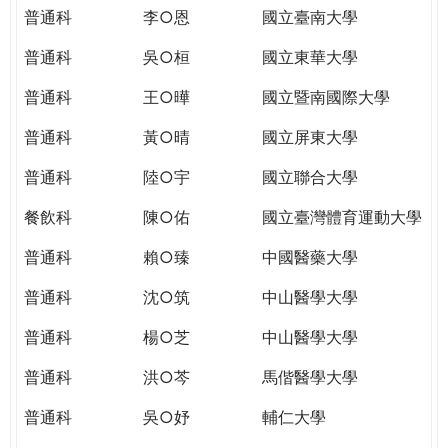
THE
普通科
李○恩
國立臺南大學
WORLD
TOMORROW
普通科
吳○桓
國立東華大學
PUTTING
普通科
王○曄
國立暨南國際大學
YOU
ON
普通科
黃○晴
國立屏東大學
THE
PATH
普通科
陸○宇
國立聯合大學
TO
餐飲科
陳○佑
國立臺灣體育運動大學
GLOBAL
CITIZENSHIP
普通科
賴○臻
中國醫藥大學
普通科
沈○筑
中山醫學大學
普通科
楊○芝
中山醫學大學
普通科
洪○芩
馬偕醫學大學
普通科
吳○妤
輔仁大學