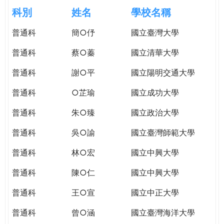
e
際
科別
姓名
學校名稱
葳
r
普通科
簡○伃
國立臺灣大學
格。
培
普通科
蔡○蓁
國立清華大學
e
養
具
普通科
謝○平
國立陽明交通大學
國
普通科
○芷瑜
國立成功大學
際
移
普通科
朱○臻
國立政治大學
動
力
普通科
吳○諭
國立臺灣師範大學
的
普通科
林○宏
國立中興大學
世
界
普通科
陳○仁
國立中興大學
公
民。
普通科
王○宣
國立中正大學
WAGOR
普通科
曾○涵
國立臺灣海洋大學
TODAY