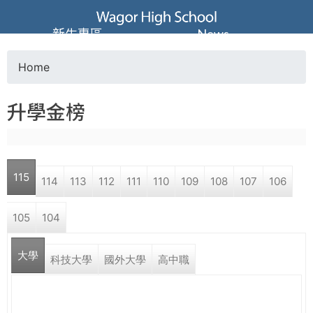
Jump to navigation
葳
新生專區
News
格
Home
Y
高
升學金榜
o
級
u
中
115
114
113
112
111
110
109
108
107
106
a
學
105
104
r
葳
大學
e
科技大學
國外大學
高中職
格
國
h
際．
國