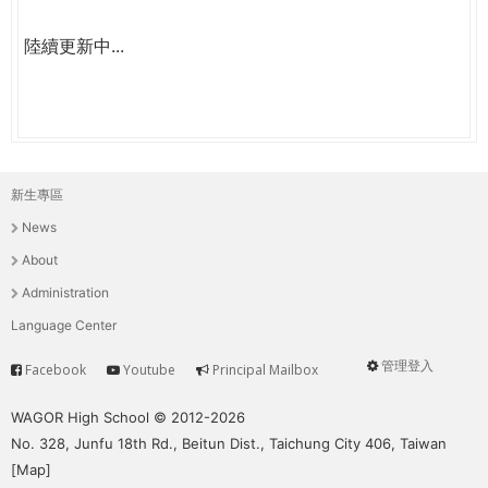
陸續更新中...
新生專區
主
News
選
About
單
Administration
Language Center
管理登入
Facebook
Youtube
Principal Mailbox
Service
User
menu
WAGOR High School © 2012-2026
No. 328, Junfu 18th Rd., Beitun Dist., Taichung City 406, Taiwan
[
Map
]