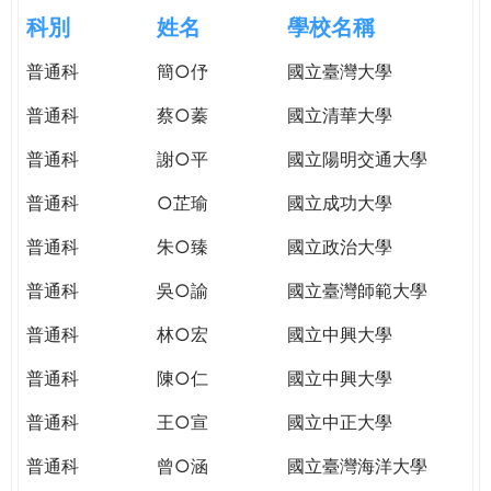
e
際
科別
姓名
學校名稱
葳
r
普通科
簡○伃
國立臺灣大學
格。
培
普通科
蔡○蓁
國立清華大學
e
養
具
普通科
謝○平
國立陽明交通大學
國
普通科
○芷瑜
國立成功大學
際
移
普通科
朱○臻
國立政治大學
動
力
普通科
吳○諭
國立臺灣師範大學
的
普通科
林○宏
國立中興大學
世
界
普通科
陳○仁
國立中興大學
公
民。
普通科
王○宣
國立中正大學
WAGOR
普通科
曾○涵
國立臺灣海洋大學
TODAY