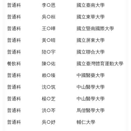
THE
普通科
李○恩
國立臺南大學
WORLD
TOMORROW
普通科
吳○桓
國立東華大學
PUTTING
普通科
王○曄
國立暨南國際大學
YOU
ON
普通科
黃○晴
國立屏東大學
THE
PATH
普通科
陸○宇
國立聯合大學
TO
餐飲科
陳○佑
國立臺灣體育運動大學
GLOBAL
CITIZENSHIP
普通科
賴○臻
中國醫藥大學
普通科
沈○筑
中山醫學大學
普通科
楊○芝
中山醫學大學
普通科
洪○芩
馬偕醫學大學
普通科
吳○妤
輔仁大學