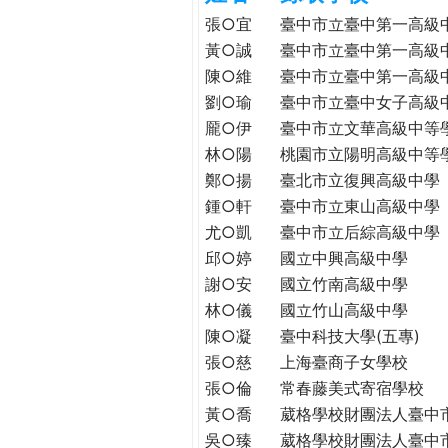
h
際
張○宜
臺中市立臺中第一高級
葳
黃○誠
臺中市立臺中第一高級
e
格。
陳○維
臺中市立臺中第一高級
培
劉○瑜
臺中市立臺中女子高級
r
養
龎○伊
臺中市立文華高級中等
具
林○陽
桃園市立陽明高級中等
e
國
鄭○揚
臺北市立復興高級中學
際
鍾○軒
臺中市立東山高級中學
移
尤○凱
臺中市立后綜高級中學
動
邱○婷
國立中興高級中學
力
謝○安
國立竹南高級中學
的
世
林○儀
國立竹山高級中學
界
陳○凝
臺中科技大學(五專)
公
張○慈
上海臺商子女學校
民。
張○倫
常春藤美式寄宿學校
WAGOR
黃○喬
葳格學校財團法人臺中
TODAY
吳○臻
葳格學校財團法人臺中