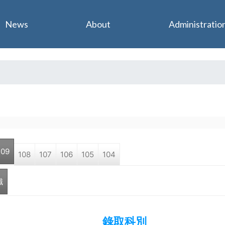
Jump to navigation
News
About
Administratio
109
108
107
106
105
104
職
錄取科別