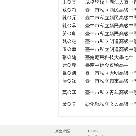
王○棠
葳格學校財團法人臺中
蘇○誼
臺中市私立新民高級中
陳○元
臺中市私立新民高級中
陳○承
臺中市私立新民高級中
黃○珈
臺中市私立新民高級中
魏○穗
臺中市私立明道高級中
詹○聿
臺中市私立明道高級中
張○婕
臺南應用科技大學七年
康○璇
臺南中信金實驗高中
張○凱
臺中市私立大明高級中
顏○潁
臺中市私立嶺東高級中
莫○涵
臺中市私立青年高級中
葉○萱
彰化縣私立文興高級中
新生專區
News
主