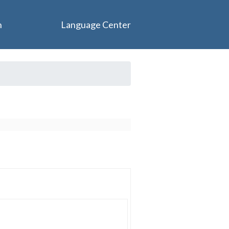
n
Language Center