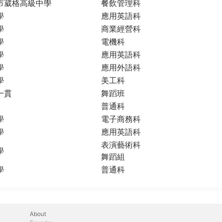
市葳格高級中學
餐飲管理科
學
應用英語科
學
商業經營科
學
電機科
學
應用英語科
學
應用外語科
學
美工科
一貫
舞蹈班
普通科
學
電子商務科
學
應用英語科
表演藝術科
學
舞蹈組
學
普通科
About