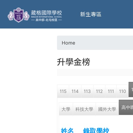
葳
新生專區
格
高
Home
Y
級
升學金榜
o
中
u
學
115
114
113
112
111
110
a
葳
高中
r
大學
科技大學
國外大學
格
國
e
際．
姓名
錄取學校
國