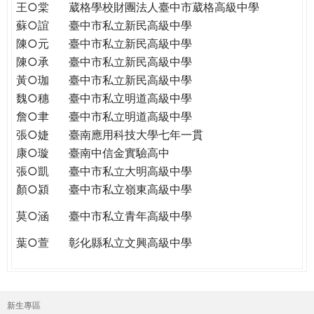
王○棠
葳格學校財團法人臺中市葳格高級中學
蘇○誼
臺中市私立新民高級中學
陳○元
臺中市私立新民高級中學
陳○承
臺中市私立新民高級中學
黃○珈
臺中市私立新民高級中學
魏○穗
臺中市私立明道高級中學
詹○聿
臺中市私立明道高級中學
張○婕
臺南應用科技大學七年一貫
康○璇
臺南中信金實驗高中
張○凱
臺中市私立大明高級中學
顏○潁
臺中市私立嶺東高級中學
莫○涵
臺中市私立青年高級中學
葉○萱
彰化縣私立文興高級中學
新生專區
主