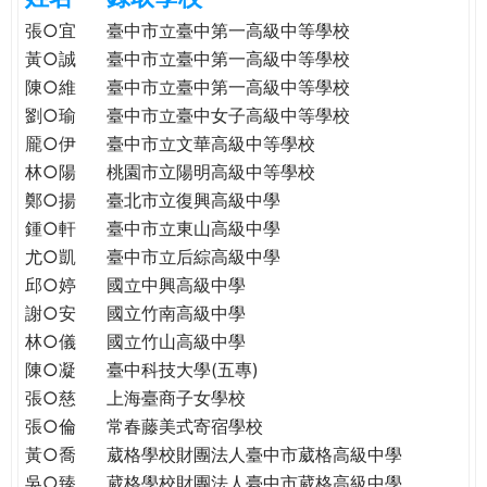
e
際
張○宜
臺中市立臺中第一高級中等學校
葳
黃○誠
臺中市立臺中第一高級中等學校
r
格。
陳○維
臺中市立臺中第一高級中等學校
培
劉○瑜
臺中市立臺中女子高級中等學校
e
養
龎○伊
臺中市立文華高級中等學校
具
林○陽
桃園市立陽明高級中等學校
國
鄭○揚
臺北市立復興高級中學
際
鍾○軒
臺中市立東山高級中學
移
尤○凱
臺中市立后綜高級中學
動
力
邱○婷
國立中興高級中學
的
謝○安
國立竹南高級中學
世
林○儀
國立竹山高級中學
界
陳○凝
臺中科技大學(五專)
公
張○慈
上海臺商子女學校
民。
張○倫
常春藤美式寄宿學校
WAGOR
黃○喬
葳格學校財團法人臺中市葳格高級中學
TODAY
吳○臻
葳格學校財團法人臺中市葳格高級中學