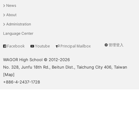
News
選
About
單
Administration
Language Center
管理登入
Facebook
Youtube
Principal Mailbox
Service
User
menu
WAGOR High School © 2012-2026
No. 328, Junfu 18th Rd., Beitun Dist., Taichung City 406, Taiwan
[
Map
]
+886-4-2437-1728