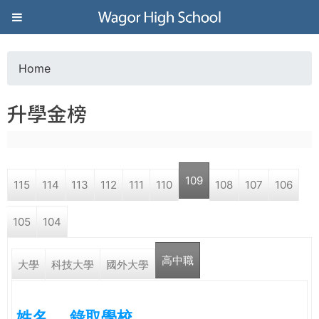
Jump to navigation
葳
格
Home
Y
高
升學金榜
o
級
u
中
109
115
114
113
112
111
110
108
107
106
a
學
105
104
r
葳
高中職
e
大學
科技大學
國外大學
格
國
h
際．
姓名
錄取學校
國