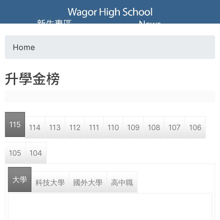
Jump to navigation
葳
新生專區
News
格
Home
Y
高
升學金榜
o
級
u
中
115
114
113
112
111
110
109
108
107
106
a
學
105
104
r
葳
大學
e
科技大學
國外大學
高中職
格
國
h
際．
國