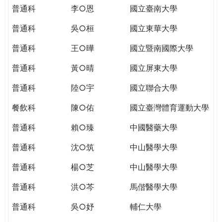
THE
普通科
李○恩
國立臺南大學
WORLD
TOMORROW
普通科
吳○桓
國立東華大學
PUTTING
普通科
王○曄
國立暨南國際大學
YOU
ON
普通科
黃○晴
國立屏東大學
THE
PATH
普通科
陸○宇
國立聯合大學
TO
餐飲科
陳○佑
國立臺灣體育運動大學
GLOBAL
CITIZENSHIP
普通科
賴○臻
中國醫藥大學
普通科
沈○筑
中山醫學大學
普通科
楊○芝
中山醫學大學
普通科
洪○芩
馬偕醫學大學
普通科
吳○妤
輔仁大學