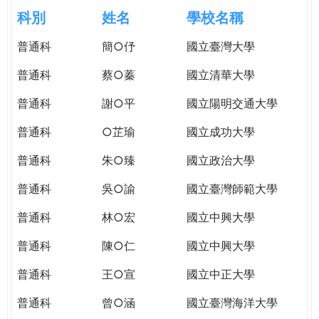
e
際
科別
姓名
學校名稱
葳
r
普通科
簡○伃
國立臺灣大學
格。
培
普通科
蔡○蓁
國立清華大學
e
養
具
普通科
謝○平
國立陽明交通大學
國
普通科
○芷瑜
國立成功大學
際
移
普通科
朱○臻
國立政治大學
動
力
普通科
吳○諭
國立臺灣師範大學
的
普通科
林○宏
國立中興大學
世
界
普通科
陳○仁
國立中興大學
公
民。
普通科
王○宣
國立中正大學
WAGOR
普通科
曾○涵
國立臺灣海洋大學
TODAY