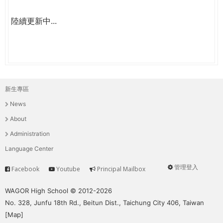
陸續更新中...
新生專區
主
News
選
About
單
Administration
Language Center
管理登入
Facebook
Youtube
Principal Mailbox
Service
User
menu
WAGOR High School © 2012-2026
No. 328, Junfu 18th Rd., Beitun Dist., Taichung City 406, Taiwan
[
Map
]