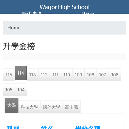
Jump to navigation
葳
新生專區
News
格
Home
Y
高
升學金榜
o
級
u
中
114
115
113
112
111
110
109
108
107
106
a
學
105
104
r
葳
大學
e
科技大學
國外大學
高中職
格
國
h
際．
科別
姓名
學校名稱
國