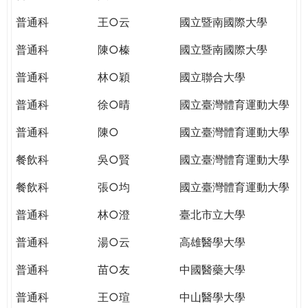
THE
WORLD
普通科
王○云
國立暨南國際大學
TOMORROW
普通科
陳○榛
國立暨南國際大學
PUTTING
YOU
普通科
林○穎
國立聯合大學
ON
THE
普通科
徐○晴
國立臺灣體育運動大學
PATH
普通科
陳○
國立臺灣體育運動大學
TO
GLOBAL
餐飲科
吳○賢
國立臺灣體育運動大學
CITIZENSHIP
餐飲科
張○均
國立臺灣體育運動大學
普通科
林○澄
臺北市立大學
普通科
湯○云
高雄醫學大學
普通科
苗○友
中國醫藥大學
普通科
王○瑄
中山醫學大學