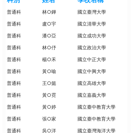
e
際
普通科
林○鏵
國立臺灣大學
葳
r
格。
普通科
盧○宇
國立清華大學
培
e
養
普通科
潘○亞
國立成功大學
具
普通科
林○伃
國立政治大學
國
際
普通科
楊○禾
國立中正大學
移
動
普通科
黃○喻
國立中興大學
力
普通科
王○懿
國立高雄大學
的
世
普通科
黃○霓
國立嘉義大學
界
公
普通科
黃○婷
國立臺中教育大學
民。
普通科
張○家
國立臺中教育大學
WAGOR
TODAY
普通科
吳○洋
國立臺灣海洋大學