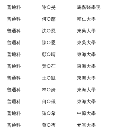
普通科
謝○旻
馬偕醫學院
普通科
何○慈
輔仁大學
普通科
沈○恩
東吳大學
普通科
陳○恩
東吳大學
普通科
顧○晴
東海大學
普通科
黃○芢
東海大學
普通科
王○凱
東海大學
普通科
林○妍
東海大學
普通科
何○儀
東海大學
普通科
羅○希
中原大學
普通科
蔡○霈
元智大學