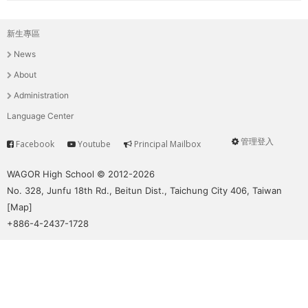
新生專區
主
News
選
About
單
Administration
Language Center
管理登入
Facebook
Youtube
Principal Mailbox
Service
User
menu
WAGOR High School © 2012-2026
No. 328, Junfu 18th Rd., Beitun Dist., Taichung City 406, Taiwan
[
Map
]
+886-4-2437-1728