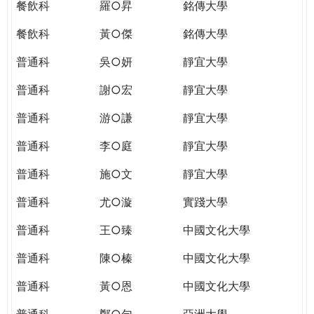
餐飲科
羅○昇
銘傳大學
餐飲科
黃○傑
銘傳大學
普通科
吳○妍
靜宜大學
普通科
謝○宏
靜宜大學
普通科
游○謙
靜宜大學
普通科
李○庭
靜宜大學
普通科
施○文
靜宜大學
普通科
尤○漩
實踐大學
普通科
王○臻
中國文化大學
普通科
陳○榛
中國文化大學
普通科
黃○恩
中國文化大學
普通科
鄭○勻
亞洲大學