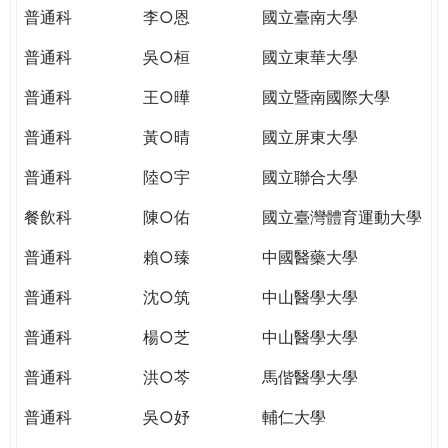
THE
普通科
李○恩
國立臺南大學
WORLD
TOMORROW
普通科
吳○桓
國立東華大學
PUTTING
普通科
王○曄
國立暨南國際大學
YOU
ON
普通科
黃○晴
國立屏東大學
THE
PATH
普通科
陸○宇
國立聯合大學
TO
餐飲科
陳○佑
國立臺灣體育運動大學
GLOBAL
CITIZENSHIP
普通科
賴○臻
中國醫藥大學
普通科
沈○筑
中山醫學大學
普通科
楊○芝
中山醫學大學
普通科
洪○芩
馬偕醫學大學
普通科
吳○妤
輔仁大學