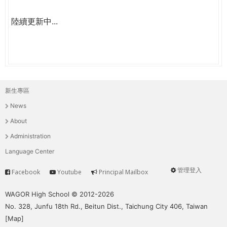
陸續更新中...
新生專區
主
News
選
About
單
Administration
Language Center
管理登入
Facebook
Youtube
Principal Mailbox
Service
User
menu
WAGOR High School © 2012-2026
No. 328, Junfu 18th Rd., Beitun Dist., Taichung City 406, Taiwan
[
Map
]