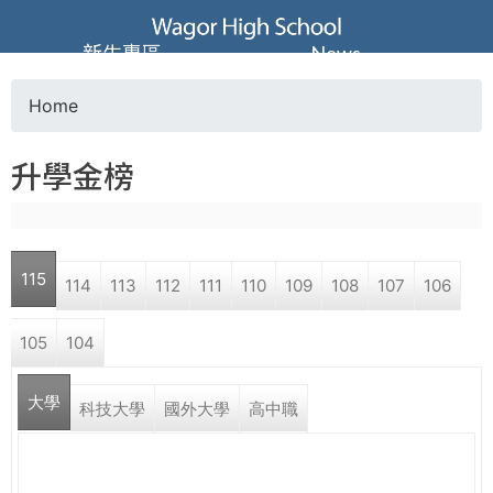
Jump to navigation
葳
新生專區
News
格
Home
Y
高
升學金榜
o
級
u
中
115
114
113
112
111
110
109
108
107
106
a
學
105
104
r
葳
大學
e
科技大學
國外大學
高中職
格
國
h
際．
國