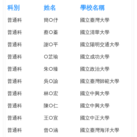
e
際
科別
姓名
學校名稱
葳
r
普通科
簡○伃
國立臺灣大學
格。
培
普通科
蔡○蓁
國立清華大學
e
養
具
普通科
謝○平
國立陽明交通大學
國
普通科
○芷瑜
國立成功大學
際
移
普通科
朱○臻
國立政治大學
動
力
普通科
吳○諭
國立臺灣師範大學
的
普通科
林○宏
國立中興大學
世
界
普通科
陳○仁
國立中興大學
公
民。
普通科
王○宣
國立中正大學
WAGOR
普通科
曾○涵
國立臺灣海洋大學
TODAY