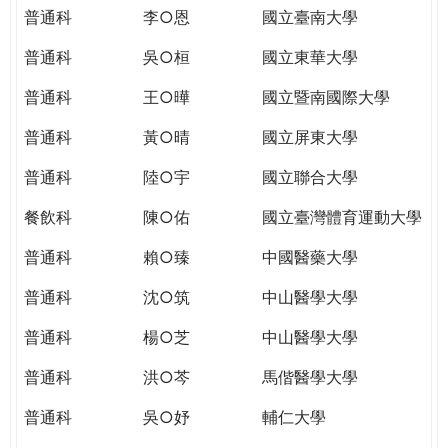
THE
普通科
李○恩
國立臺南大學
WORLD
TOMORROW
普通科
吳○桓
國立東華大學
PUTTING
普通科
王○曄
國立暨南國際大學
YOU
ON
普通科
黃○晴
國立屏東大學
THE
PATH
普通科
陸○宇
國立聯合大學
TO
餐飲科
陳○佑
國立臺灣體育運動大學
GLOBAL
CITIZENSHIP
普通科
賴○臻
中國醫藥大學
普通科
沈○筑
中山醫學大學
普通科
楊○芝
中山醫學大學
普通科
洪○芩
馬偕醫學大學
普通科
吳○妤
輔仁大學