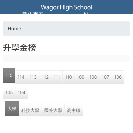
Jump to navigation
葳
新生專區
News
格
Home
Y
高
升學金榜
o
級
u
中
115
114
113
112
111
110
109
108
107
106
a
學
105
104
r
葳
大學
e
科技大學
國外大學
高中職
格
國
h
際．
國