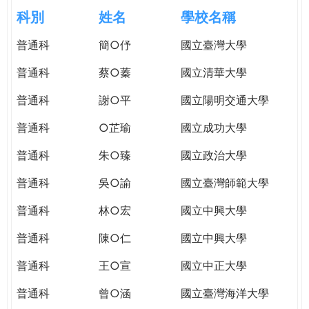
e
際
科別
姓名
學校名稱
葳
r
普通科
簡○伃
國立臺灣大學
格。
培
普通科
蔡○蓁
國立清華大學
e
養
具
普通科
謝○平
國立陽明交通大學
國
普通科
○芷瑜
國立成功大學
際
移
普通科
朱○臻
國立政治大學
動
力
普通科
吳○諭
國立臺灣師範大學
的
普通科
林○宏
國立中興大學
世
界
普通科
陳○仁
國立中興大學
公
民。
普通科
王○宣
國立中正大學
WAGOR
普通科
曾○涵
國立臺灣海洋大學
TODAY