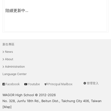
陸續更新中...
新生專區
主
News
選
About
單
Administration
Language Center
管理登入
Facebook
Youtube
Principal Mailbox
Service
User
menu
WAGOR High School © 2012-2026
No. 328, Junfu 18th Rd., Beitun Dist., Taichung City 406, Taiwan
[
Map
]