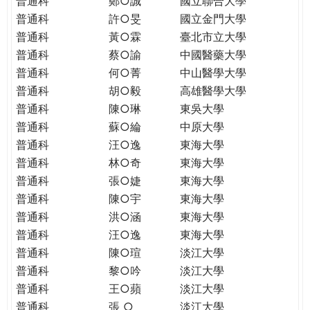
普通科
鄭○誠
國立聯合大學
THE
普通科
許○旻
國立金門大學
WORLD
TOMORROW
普通科
黃○霖
臺北市立大學
PUTTING
普通科
蔡○諭
中國醫藥大學
YOU
普通科
何○菁
中山醫學大學
ON
普通科
胡○毅
高雄醫學大學
THE
普通科
陳○琳
東吳大學
PATH
普通科
蘇○綸
中原大學
TO
普通科
汪○逸
東海大學
GLOBAL
普通科
林○奇
東海大學
CITIZENSHIP
普通科
張○婕
東海大學
普通科
陳○宇
東海大學
普通科
洪○涵
東海大學
普通科
汪○逸
東海大學
普通科
陳○瑄
淡江大學
普通科
黎○吟
淡江大學
普通科
王○蘋
淡江大學
普通科
張 ○
淡江大學