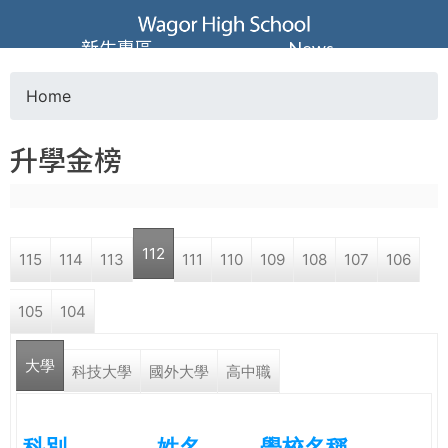
Jump to navigation
葳
新生專區
News
格
Home
Y
高
升學金榜
o
級
u
中
112
115
114
113
111
110
109
108
107
106
a
學
105
104
r
葳
大學
e
科技大學
國外大學
高中職
格
國
h
際．
科別
姓名
學校名稱
國