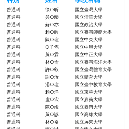
e
際
普通科
徐○昕
國立臺灣大學
葳
普通科
吳○臻
國立清華大學
r
格。
普通科
蘇○亦
國立政治大學
培
普通科
賴○吟
國立臺灣師範大學
e
養
普通科
陳○瑄
國立中央大學
具
普通科
○子雋
國立中興大學
國
際
普通科
黃○霖
國立中正大學
移
普通科
林○侖
國立臺灣海洋大學
動
普通科
許○叡
國立臺灣體育大學
力
普通科
謝○汝
國立體育大學
的
普通科
湯○瑄
國立臺中教育大學
世
普通科
賴○洋
國立東華大學
界
普通科
盧○宏
國立嘉義大學
公
普通科
陳○竣
國立臺南大學
民。
普通科
黃○諺
國立高雄大學
WAGOR
普通科
林○裕
國立屏東大學
TODAY