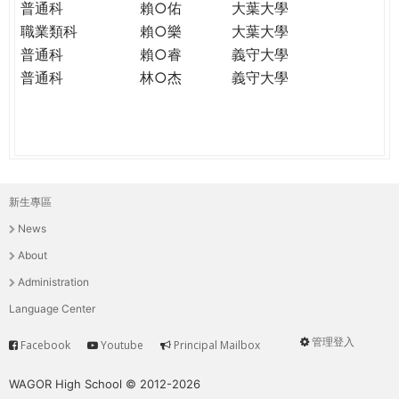
普通科
賴○佑
大葉大學
職業類科
賴○樂
大葉大學
普通科
賴○睿
義守大學
普通科
林○杰
義守大學
新生專區
主
News
選
About
單
Administration
Language Center
管理登入
Facebook
Youtube
Principal Mailbox
Service
User
menu
WAGOR High School © 2012-2026