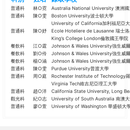
e
際
普通科
林○霓
Australia National University 
葳
普通科
陳○雯
Boston University波士頓大學
r
格。
University of California加利福
培
普通科
陳○妤
Ecole Hoteliere de Lausanne
e
養
King’s College London倫敦國王學院
具
餐飲科
江○霆
Johnson & Wales University強
國
餐飲科
劉○伶
Johnson & Wales University強
際
餐飲科
楊○涵
Johnson & Wales University強
移
普通科
陳○雯
Purdue University普渡大學
動
力
普通科
周○庭
Rochester Institute of Techn
的
Virginia Tech維吉尼亞理工大學
世
普通科
趙○洋
California State University, 
界
觀光科
紀○志
University of South Australia 南澳
公
普通科
廖○萱
University of Washington 華盛頓大
民。
WAGOR
TODAY