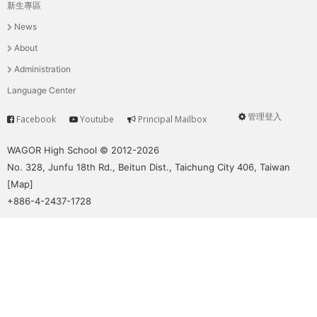
THE
新生專區
主
WORLD
News
TOMORROW
選
About
PUTTING
單
Administration
YOU
ON
Language Center
THE
管理登入
Facebook
Youtube
Principal Mailbox
PATH
Service
User
TO
menu
WAGOR High School © 2012-2026
GLOBAL
No. 328, Junfu 18th Rd., Beitun Dist., Taichung City 406, Taiwan
CITIZENSHIP
[
Map
]
+886-4-2437-1728