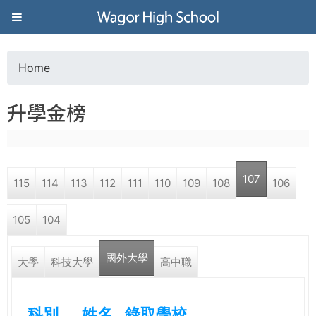
Jump to navigation
葳
格
Home
Y
高
升學金榜
o
級
u
中
107
115
114
113
112
111
110
109
108
106
a
學
105
104
r
葳
國外大學
e
大學
科技大學
高中職
格
國
h
際．
科別
姓名
錄取學校
國