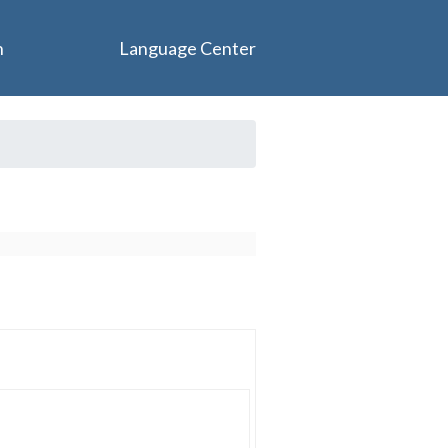
n
Language Center