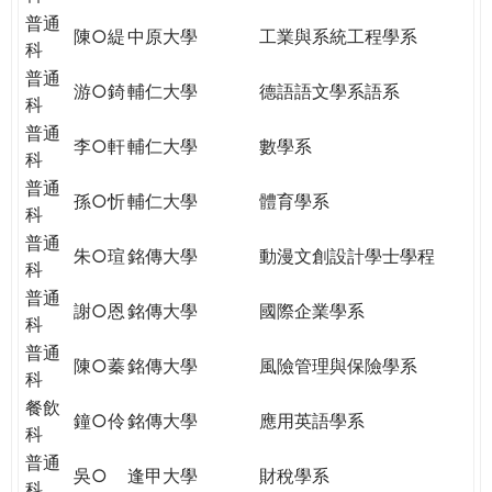
普通
陳○緹
中原大學
工業與系統工程學系
科
普通
游○錡
輔仁大學
德語語文學系語系
科
普通
李○軒
輔仁大學
數學系
科
普通
孫○忻
輔仁大學
體育學系
科
普通
朱○瑄
銘傳大學
動漫文創設計學士學程
科
普通
謝○恩
銘傳大學
國際企業學系
科
普通
陳○蓁
銘傳大學
風險管理與保險學系
科
餐飲
鐘○伶
銘傳大學
應用英語學系
科
普通
吳○
逢甲大學
財稅學系
科