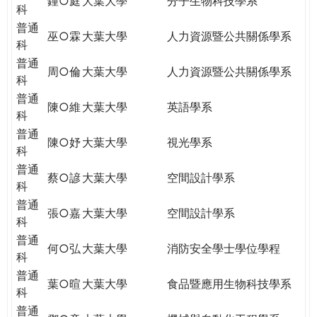
鍾○庭
大葉大學
分子生物科技學系
科
普通
巫○霖
大葉大學
人力資源暨公共關係學系
科
普通
周○倫
大葉大學
人力資源暨公共關係學系
科
普通
陳○維
大葉大學
英語學系
科
普通
陳○妤
大葉大學
視光學系
科
普通
蔡○諺
大葉大學
空間設計學系
科
普通
張○嘉
大葉大學
空間設計學系
科
普通
何○弘
大葉大學
消防安全學士學位學程
科
普通
葉○暄
大葉大學
食品暨應用生物科技學系
科
普通