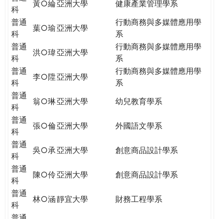
黃○綸
亞洲大學
健康產業管理學系
科
普通
行動商務與多媒體應用學
葉○瑜
亞洲大學
科
系
普通
行動商務與多媒體應用學
洪○瑋
亞洲大學
科
系
普通
行動商務與多媒體應用學
李○陞
亞洲大學
科
系
普通
翁○琳
亞洲大學
幼兒教育學系
科
普通
張○倫
亞洲大學
外國語文學系
科
普通
吳○承
亞洲大學
創意商品設計學系
科
普通
陳○伶
亞洲大學
創意商品設計學系
科
普通
林○涵
靜宜大學
財務工程學系
科
普通