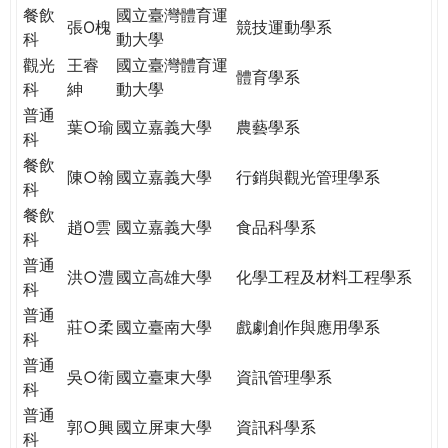
餐飲
國立臺灣體育運
張O槐
競技運動學系
科
動大學
觀光
王睿
國立臺灣體育運
體育學系
科
紳
動大學
普通
葉○瑜
國立嘉義大學
農藝學系
科
餐飲
陳○翰
國立嘉義大學
行銷與觀光管理學系
科
餐飲
趙O雲
國立嘉義大學
食品科學系
科
普通
洪○澧
國立高雄大學
化學工程及材料工程學系
科
普通
莊○柔
國立臺南大學
戲劇創作與應用學系
科
普通
吳○衛
國立臺東大學
資訊管理學系
科
普通
郭○興
國立屏東大學
資訊科學系
科