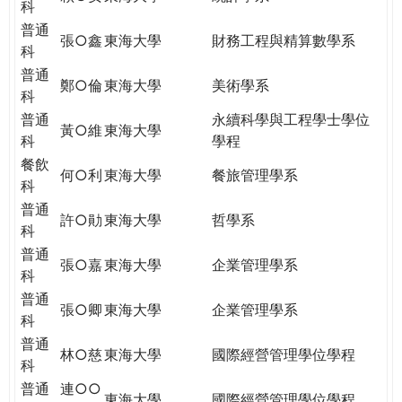
科
普通
張○鑫
東海大學
財務工程與精算數學系
科
普通
鄭○倫
東海大學
美術學系
科
普通
永續科學與工程學士學位
黃○維
東海大學
科
學程
餐飲
何○利
東海大學
餐旅管理學系
科
普通
許○勛
東海大學
哲學系
科
普通
張○嘉
東海大學
企業管理學系
科
普通
張○卿
東海大學
企業管理學系
科
普通
林○慈
東海大學
國際經營管理學位學程
科
普通
連○○
東海大學
國際經營管理學位學程