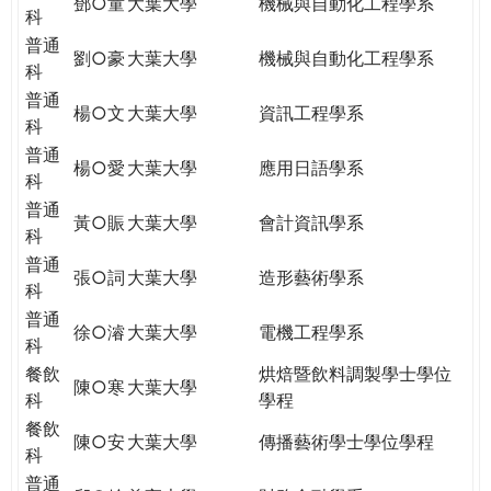
鄧○童
大葉大學
機械與自動化工程學系
科
普通
劉○豪
大葉大學
機械與自動化工程學系
科
普通
楊○文
大葉大學
資訊工程學系
科
普通
楊○愛
大葉大學
應用日語學系
科
普通
黃○賑
大葉大學
會計資訊學系
科
普通
張○詞
大葉大學
造形藝術學系
科
普通
徐○濬
大葉大學
電機工程學系
科
餐飲
烘焙暨飲料調製學士學位
陳○寒
大葉大學
科
學程
餐飲
陳○安
大葉大學
傳播藝術學士學位學程
科
普通