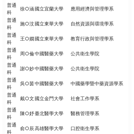
普通
徐○涵
國立宜蘭大學
應用經濟與管理學系
科
普通
施○汶
國立東華大學
自然資源與環境學系
科
普通
王○嫺
國立東華大學
教育行政與管理學系
科
普通
周○倫
中國醫藥大學
公共衛生學院
科
普通
謝○妙
中國醫藥大學
公共衛生學院
科
普通
吳○茵
中國醫藥大學
中國藥學暨中藥資源學系
科
普通
戴○文
國立金門大學
社會工作學系
科
普通
陳○妤
臺北醫學大學
醫務管理學系
科
普通
俞○辰
高雄醫學大學
口腔衛生學系
科