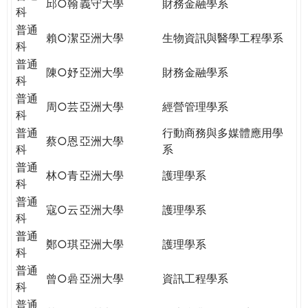
邱○翰
義守大學
財務金融學系
科
普通
賴○潔
亞洲大學
生物資訊與醫學工程學系
科
普通
陳○妤
亞洲大學
財務金融學系
科
普通
周○芸
亞洲大學
經營管理學系
科
普通
行動商務與多媒體應用學
蔡○恩
亞洲大學
科
系
普通
林○青
亞洲大學
護理學系
科
普通
寇○云
亞洲大學
護理學系
科
普通
鄭○琪
亞洲大學
護理學系
科
普通
曾○碞
亞洲大學
資訊工程學系
科
普通