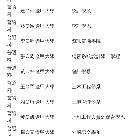
普通
連○仰
逢甲大學
統計學系
科
普通
蔡○緻
逢甲大學
統計學系
科
普通
李○程
逢甲大學
資訊電機學院
科
普通
張○閎
逢甲大學
精密系統設計學士學程
科
普通
黃○軒
逢甲大學
會計學系
科
普通
王○閔
逢甲大學
土木工程學系
科
普通
賴○珩
逢甲大學
土地管理學系
科
普通
黃○凱
逢甲大學
水利工程與資源保育學系
科
普通
楊○宣
逢甲大學
外國語文學系
科