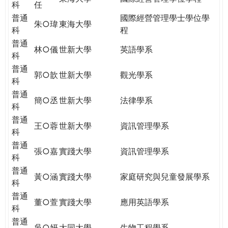
科
任
普通
國際經營管理學士學位學
朱○瑋
東海大學
科
程
普通
林○儀
世新大學
英語學系
科
普通
郭○歆
世新大學
觀光學系
科
普通
簡○丞
世新大學
法律學系
科
普通
王○蓉
世新大學
資訊管理學系
科
普通
張○嘉
實踐大學
資訊管理學系
科
普通
黃○涵
實踐大學
家庭研究與兒童發展學系
科
普通
董○萱
實踐大學
應用英語學系
科
普通
吳○妍
大同大學
生物工程學系