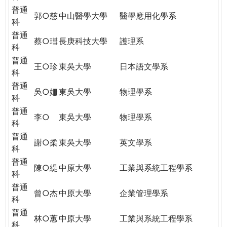
普通
郭○慈
中山醫學大學
醫學應用化學系
科
普通
蔡○㻰
長庚科技大學
護理系
科
普通
王○珍
東吳大學
日本語文學系
科
普通
吳○姍
東吳大學
物理學系
科
普通
李○
東吳大學
物理學系
科
普通
謝○柔
東吳大學
英文學系
科
普通
陳○緹
中原大學
工業與系統工程學系
科
普通
曾○杰
中原大學
企業管理學系
科
普通
林○蕙
中原大學
工業與系統工程學系
科