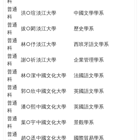
科
普通
洪○瑄
淡江大學
中國文學學系
科
普通
拔○閎
淡江大學
歷史學系
科
普通
林○伃
淡江大學
西班牙語文學系
科
普通
謝○祈
淡江大學
企業管理學系
科
普通
林○潔
中國文化大學
法國語文學系
科
普通
郭○欣
中國文化大學
英國語文學系
科
普通
潘○熙
中國文化大學
英國語文學系
科
普通
葉○宇
中國文化大學
景觀學系
科
普通
趙○丞
中國文化大學
國際貿易學系