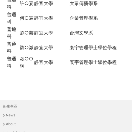
許○宴
靜宜大學
大眾傳播學系
科
普通
何○宸
靜宜大學
企業管理學系
科
普通
劉○芸
靜宜大學
台灣文學系
科
普通
劉○溦
靜宜大學
寰宇管理學士學位學程
科
普通
歐○○
靜宜大學
寰宇管理學士學位學程
科
桐
新生專區
主
News
選
About