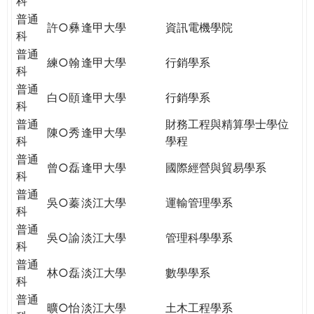
科
普通
許○彝
逢甲大學
資訊電機學院
科
普通
練○翰
逢甲大學
行銷學系
科
普通
白○頤
逢甲大學
行銷學系
科
普通
財務工程與精算學士學位
陳○秀
逢甲大學
科
學程
普通
曾○磊
逢甲大學
國際經營與貿易學系
科
普通
吳○蓁
淡江大學
運輸管理學系
科
普通
吳○諭
淡江大學
管理科學學系
科
普通
林○磊
淡江大學
數學學系
科
普通
曠○怡
淡江大學
土木工程學系