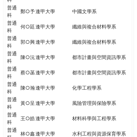
普通
鄭○予
逢甲大學
中國文學系
科
普通
何○廷
逢甲大學
纖維與複合材料學系
科
普通
郭○興
逢甲大學
纖維與複合材料學系
科
普通
陳○沅
逢甲大學
都市計畫與空間資訊學系
科
普通
蔡○菡
逢甲大學
都市計畫與空間資訊學系
科
普通
陳○瀚
逢甲大學
化學工程學系
科
普通
黃○呈
逢甲大學
風險管理與保險學系
科
普通
王○皓
逢甲大學
材料科學與工程學系
科
普通
林○鑫
逢甲大學
水利工程與資源保育學系