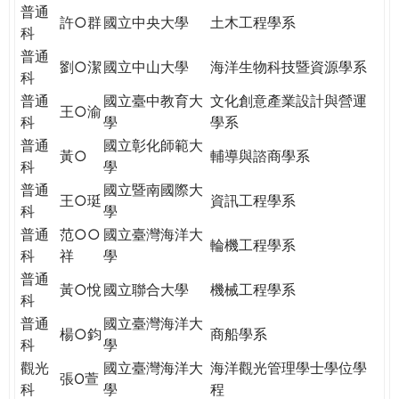
THE
普通
許○群
國立中央大學
土木工程學系
WORLD
科
TOMORROW
普通
劉○潔
國立中山大學
海洋生物科技暨資源學系
PUTTING
科
YOU
普通
國立臺中教育大
文化創意產業設計與營運
ON
王○渝
科
學
學系
THE
普通
國立彰化師範大
PATH
黃○
輔導與諮商學系
科
學
TO
普通
國立暨南國際大
GLOBAL
王○珽
資訊工程學系
科
學
CITIZENSHIP
普通
范○○
國立臺灣海洋大
輪機工程學系
科
祥
學
普通
黃○悅
國立聯合大學
機械工程學系
科
普通
國立臺灣海洋大
楊○鈞
商船學系
科
學
觀光
國立臺灣海洋大
海洋觀光管理學士學位學
張O萱
科
學
程