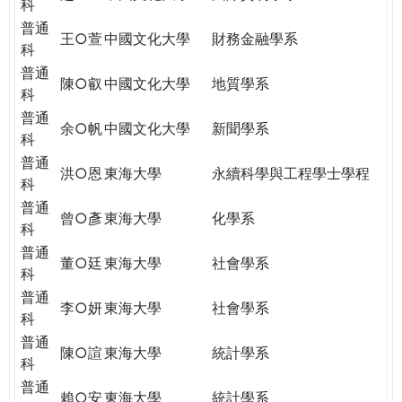
科
普通
王○萱
中國文化大學
財務金融學系
科
普通
陳○叡
中國文化大學
地質學系
科
普通
余○帆
中國文化大學
新聞學系
科
普通
洪○恩
東海大學
永續科學與工程學士學程
科
普通
曾○彥
東海大學
化學系
科
普通
董○廷
東海大學
社會學系
科
普通
李○妍
東海大學
社會學系
科
普通
陳○諠
東海大學
統計學系
科
普通
賴○安
東海大學
統計學系