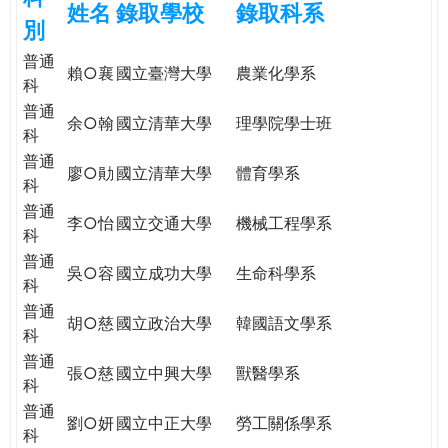
姓名
錄取學校
錄取科系
e
際
別
葳
普通
r
格。
賴○襄
國立臺灣大學
農業化學系
科
培
普通
e
養
余○翰
國立清華大學
理學院學士班
科
具
普通
國
廖○勛
國立清華大學
體育學系
科
際
普通
移
李○怡
國立交通大學
機械工程學系
科
動
力
普通
吳○容
國立成功大學
生命科學系
的
科
世
普通
胡○慈
國立政治大學
韓國語文學系
界
科
公
普通
張○慈
國立中興大學
獸醫學系
民。
科
WAGOR
普通
劉○妍
國立中正大學
勞工關係學系
TODAY
科