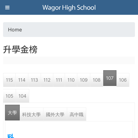
Jump to navigation
葳
格
Home
Y
高
升學金榜
o
級
u
中
107
115
114
113
112
111
110
109
108
106
a
學
105
104
r
葳
大學
e
科技大學
國外大學
高中職
格
國
h
際．
科
國