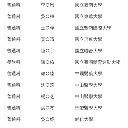
THE
普通科
李○恩
國立臺南大學
WORLD
TOMORROW
普通科
吳○桓
國立東華大學
PUTTING
普通科
王○曄
國立暨南國際大學
YOU
ON
普通科
黃○晴
國立屏東大學
THE
PATH
普通科
陸○宇
國立聯合大學
TO
餐飲科
陳○佑
國立臺灣體育運動大學
GLOBAL
CITIZENSHIP
普通科
賴○臻
中國醫藥大學
普通科
沈○筑
中山醫學大學
普通科
楊○芝
中山醫學大學
普通科
洪○芩
馬偕醫學大學
普通科
吳○妤
輔仁大學