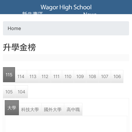
Jump to navigation
葳
新生專區
News
格
Home
Y
高
升學金榜
o
級
u
中
115
114
113
112
111
110
109
108
107
106
a
學
105
104
r
葳
大學
e
科技大學
國外大學
高中職
格
國
h
際．
國