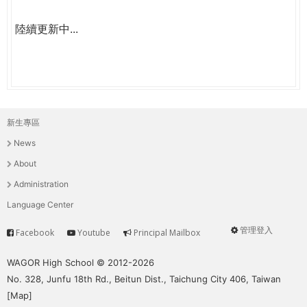
陸續更新中...
新生專區
主
News
選
About
單
Administration
Language Center
管理登入
Facebook
Youtube
Principal Mailbox
Service
User
menu
WAGOR High School © 2012-2026
No. 328, Junfu 18th Rd., Beitun Dist., Taichung City 406, Taiwan
[
Map
]