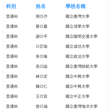
e
際
科別
姓名
學校名稱
葳
r
普通科
簡○伃
國立臺灣大學
格。
培
普通科
蔡○蓁
國立清華大學
e
養
具
普通科
謝○平
國立陽明交通大學
國
普通科
○芷瑜
國立成功大學
際
移
普通科
朱○臻
國立政治大學
動
力
普通科
吳○諭
國立臺灣師範大學
的
普通科
林○宏
國立中興大學
世
界
普通科
陳○仁
國立中興大學
公
民。
普通科
王○宣
國立中正大學
WAGOR
普通科
曾○涵
國立臺灣海洋大學
TODAY