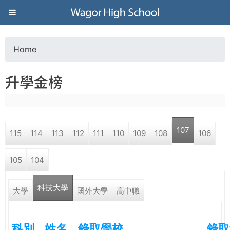
Jump to navigation
葳
格
Home
Y
高
升學金榜
o
級
u
中
107
115
114
113
112
111
110
109
108
106
a
學
105
104
r
葳
科技大學
e
大學
國外大學
高中職
格
國
h
際．
科別
姓名
錄取學校
錄取
國