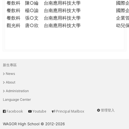
餐飲科
陳○綸
台南應用科技大學
國際
餐飲科
楊○諭
台南應用科技大學
國際
餐飲科
張○文
台南應用科技大學
企業
觀光科
唐○欣
台南應用科技大學
幼兒
新生專區
主
News
選
About
單
Administration
Language Center
管理登入
Facebook
Youtube
Principal Mailbox
Service
User
menu
WAGOR High School © 2012-2026