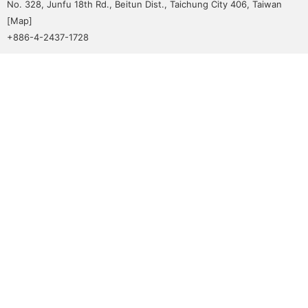
No. 328, Junfu 18th Rd., Beitun Dist., Taichung City 406, Taiwan
[
Map
]
+886-4-2437-1728