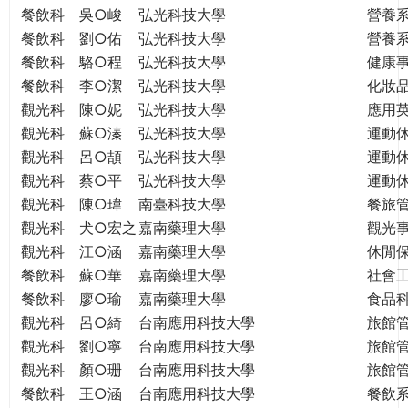
餐飲科
吳○峻
弘光科技大學
營養
餐飲科
劉○佑
弘光科技大學
營養
餐飲科
駱○程
弘光科技大學
健康
餐飲科
李○潔
弘光科技大學
化妝
觀光科
陳○妮
弘光科技大學
應用
觀光科
蘇○溱
弘光科技大學
運動
觀光科
呂○頡
弘光科技大學
運動
觀光科
蔡○平
弘光科技大學
運動
觀光科
陳○瑋
南臺科技大學
餐旅
觀光科
犬○宏之
嘉南藥理大學
觀光
觀光科
江○涵
嘉南藥理大學
休閒
餐飲科
蘇○華
嘉南藥理大學
社會
餐飲科
廖○瑜
嘉南藥理大學
食品
觀光科
呂○綺
台南應用科技大學
旅館
觀光科
劉○寧
台南應用科技大學
旅館
觀光科
顏○珊
台南應用科技大學
旅館
餐飲科
王○涵
台南應用科技大學
餐飲