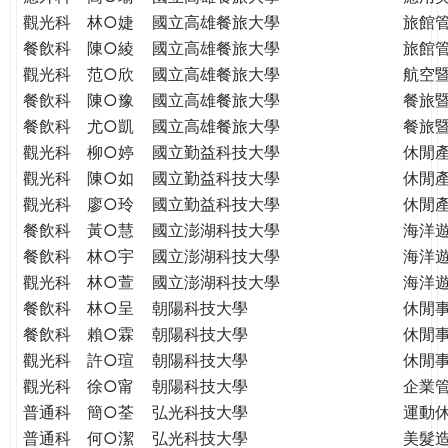
THE
觀光科
林○婕
國立高雄餐旅大學
旅館
WORLD
餐飲科
陳○綾
國立高雄餐旅大學
旅館
TOMORROW
觀光科
范○欣
國立高雄餐旅大學
航空
PUTTING
餐飲科
陳○豫
國立高雄餐旅大學
餐旅
YOU
ON
餐飲科
尤○凱
國立高雄餐旅大學
餐旅
THE
觀光科
柳○婷
國立勤益科技大學
休閒
PATH
觀光科
陳○如
國立勤益科技大學
休閒
TO
觀光科
廖○玲
國立勤益科技大學
休閒
GLOBAL
餐飲科
黃○慧
國立澎湖科技大學
海洋
CITIZENSHIP
餐飲科
林○宇
國立澎湖科技大學
海洋
觀光科
林○萱
國立澎湖科技大學
海洋
餐飲科
林○呈
朝陽科技大學
休閒
餐飲科
賴○霖
朝陽科技大學
休閒
觀光科
許○瑄
朝陽科技大學
休閒
觀光科
徐○甯
朝陽科技大學
企業
普通科
簡○荃
弘光科技大學
運動
普通科
何○潔
弘光科技大學
美髮