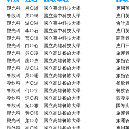
e
際
觀光科
呂○恩
國立臺北科技大學
應用
葳
餐飲科
周○琳
國立臺中科技大學
應用
r
格。
觀光科
游○琳
國立臺中科技大學
會計
培
觀光科
李○石
國立臺中科技大學
應用
e
養
觀光科
曹○誼
國立臺中科技大學
商業
具
觀光科
白○心
國立高雄科技大學
應用
國
觀光科
吳○凌
國立高雄餐旅大學
旅運
際
觀光科
龍○孜
國立高雄餐旅大學
旅館
移
觀光科
胡○誠
國立高雄餐旅大學
旅館
動
力
餐飲科
吳○珊
國立高雄餐旅大學
旅館
的
餐飲科
周○湄
國立高雄餐旅大學
餐飲
世
餐飲科
何○宇
國立高雄餐旅大學
餐飲
界
餐飲科
連○彥
國立高雄餐旅大學
西餐
公
餐飲科
紀○雅
國立高雄餐旅大學
國際
民。
觀光科
黃○瑈
國立高雄餐旅大學
旅運
WAGOR
觀光科
蕭○岑
國立高雄餐旅大學
旅運
TODAY
應外科
高○瑜
國立高雄餐旅大學
應用