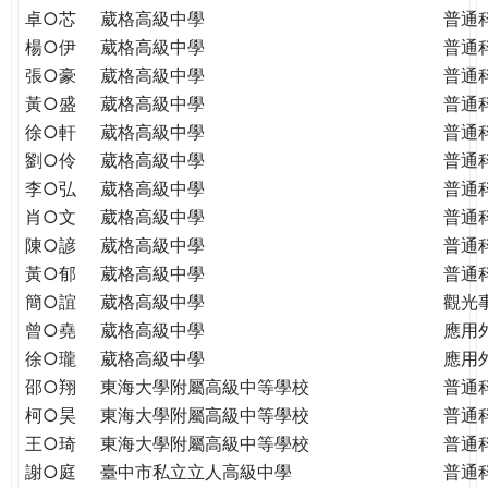
THE
卓○芯
葳格高級中學
普通
WORLD
楊○伊
葳格高級中學
普通
TOMORROW
張○豪
葳格高級中學
普通
PUTTING
黃○盛
葳格高級中學
普通
YOU
徐○軒
葳格高級中學
普通
ON
劉○伶
葳格高級中學
普通
THE
PATH
李○弘
葳格高級中學
普通
TO
肖○文
葳格高級中學
普通
GLOBAL
陳○諺
葳格高級中學
普通
CITIZENSHIP
黃○郁
葳格高級中學
普通
簡○誼
葳格高級中學
觀光
曾○堯
葳格高級中學
應用
徐○瓏
葳格高級中學
應用
邵○翔
東海大學附屬高級中等學校
普通
柯○昊
東海大學附屬高級中等學校
普通
王○琦
東海大學附屬高級中等學校
普通
謝○庭
臺中市私立立人高級中學
普通