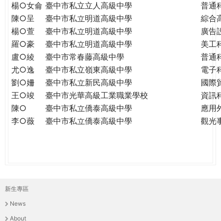
楊○女侖
臺中市私立立人高級中學
普通
陳○呈
臺中市私立明道高級中學
綜合
楊○萱
臺中市私立明道高級中學
廣告
羅○豪
臺中市私立明道高級中學
美工
盧○綾
臺中市常春藤高級中學
普通
尤○逸
臺中市私立嶺東高級中學
電子
劉○姍
臺中市私立新民高級中學
國際
王○竣
臺中市光華高級工業職業學校
資訊
陳○
臺中市私立僑泰高級中學
應用
李○薇
臺中市私立僑泰高級中學
觀光
新生專區
主
News
選
About