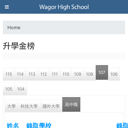
Jump to navigation
葳
格
Home
Y
高
升學金榜
o
級
u
中
107
115
114
113
112
111
110
109
108
106
a
學
105
104
r
葳
高中職
e
大學
科技大學
國外大學
格
國
h
際．
姓名
錄取學校
錄
國