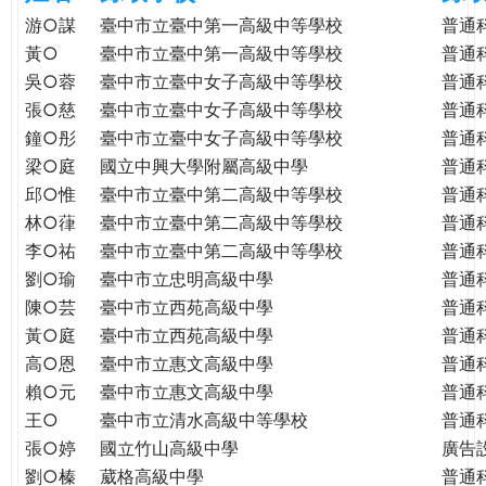
e
際
游○謀
臺中市立臺中第一高級中等學校
普通
葳
黃○
臺中市立臺中第一高級中等學校
普通
r
格。
吳○蓉
臺中市立臺中女子高級中等學校
普通
培
張○慈
臺中市立臺中女子高級中等學校
普通
e
養
鐘○彤
臺中市立臺中女子高級中等學校
普通
具
梁○庭
國立中興大學附屬高級中學
普通
國
邱○惟
臺中市立臺中第二高級中等學校
普通
際
林○葎
臺中市立臺中第二高級中等學校
普通
移
李○祐
臺中市立臺中第二高級中等學校
普通
動
劉○瑜
臺中市立忠明高級中學
普通
力
陳○芸
臺中市立西苑高級中學
普通
的
世
黃○庭
臺中市立西苑高級中學
普通
界
高○恩
臺中市立惠文高級中學
普通
公
賴○元
臺中市立惠文高級中學
普通
民。
王○
臺中市立清水高級中等學校
普通
WAGOR
張○婷
國立竹山高級中學
廣告
TODAY
劉○榛
葳格高級中學
普通