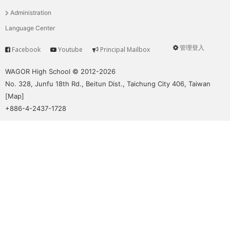
單
Administration
Language Center
管理登入
Facebook
Youtube
Principal Mailbox
Service
User
menu
WAGOR High School © 2012-2026
No. 328, Junfu 18th Rd., Beitun Dist., Taichung City 406, Taiwan
[
Map
]
+886-4-2437-1728