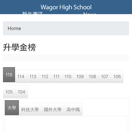
Jump to navigation
葳
新生專區
News
格
Home
Y
高
升學金榜
o
級
u
中
115
114
113
112
111
110
109
108
107
106
a
學
105
104
r
葳
大學
e
科技大學
國外大學
高中職
格
國
h
際．
國