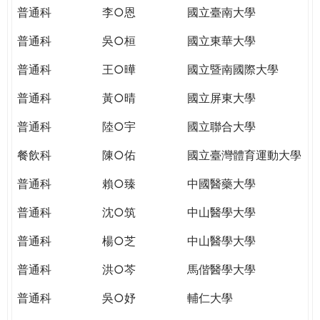
THE
普通科
李○恩
國立臺南大學
WORLD
TOMORROW
普通科
吳○桓
國立東華大學
PUTTING
普通科
王○曄
國立暨南國際大學
YOU
ON
普通科
黃○晴
國立屏東大學
THE
PATH
普通科
陸○宇
國立聯合大學
TO
餐飲科
陳○佑
國立臺灣體育運動大學
GLOBAL
CITIZENSHIP
普通科
賴○臻
中國醫藥大學
普通科
沈○筑
中山醫學大學
普通科
楊○芝
中山醫學大學
普通科
洪○芩
馬偕醫學大學
普通科
吳○妤
輔仁大學