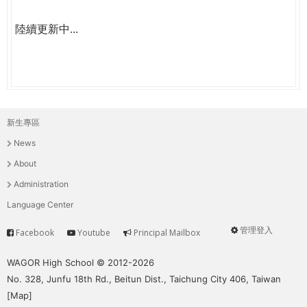
陸續更新中...
新生專區
主
News
選
About
單
Administration
Language Center
管理登入
Facebook
Youtube
Principal Mailbox
Service
User
menu
WAGOR High School © 2012-2026
No. 328, Junfu 18th Rd., Beitun Dist., Taichung City 406, Taiwan
[
Map
]