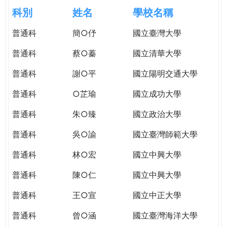
e
際
科別
姓名
學校名稱
葳
r
普通科
簡○伃
國立臺灣大學
格。
培
普通科
蔡○蓁
國立清華大學
e
養
具
普通科
謝○平
國立陽明交通大學
國
普通科
○芷瑜
國立成功大學
際
移
普通科
朱○臻
國立政治大學
動
力
普通科
吳○諭
國立臺灣師範大學
的
普通科
林○宏
國立中興大學
世
界
普通科
陳○仁
國立中興大學
公
民。
普通科
王○宣
國立中正大學
WAGOR
普通科
曾○涵
國立臺灣海洋大學
TODAY