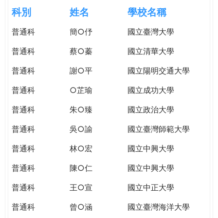
e
際
科別
姓名
學校名稱
葳
r
普通科
簡○伃
國立臺灣大學
格。
培
普通科
蔡○蓁
國立清華大學
e
養
具
普通科
謝○平
國立陽明交通大學
國
普通科
○芷瑜
國立成功大學
際
移
普通科
朱○臻
國立政治大學
動
力
普通科
吳○諭
國立臺灣師範大學
的
普通科
林○宏
國立中興大學
世
界
普通科
陳○仁
國立中興大學
公
民。
普通科
王○宣
國立中正大學
WAGOR
普通科
曾○涵
國立臺灣海洋大學
TODAY