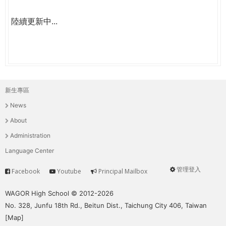
陸續更新中...
新生專區
主
News
選
About
單
Administration
Language Center
管理登入
Facebook
Youtube
Principal Mailbox
Service
User
menu
WAGOR High School © 2012-2026
No. 328, Junfu 18th Rd., Beitun Dist., Taichung City 406, Taiwan
[
Map
]