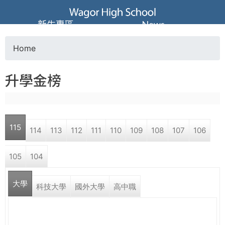
Jump to navigation
葳
新生專區
News
格
Home
Y
高
升學金榜
o
級
u
中
115
114
113
112
111
110
109
108
107
106
a
學
105
104
r
葳
大學
e
科技大學
國外大學
高中職
格
國
h
際．
國