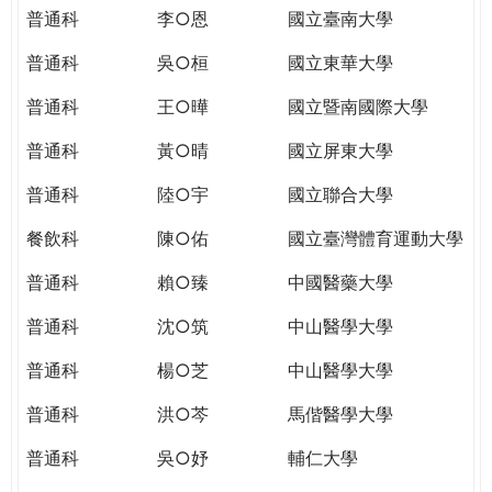
THE
普通科
李○恩
國立臺南大學
WORLD
TOMORROW
普通科
吳○桓
國立東華大學
PUTTING
普通科
王○曄
國立暨南國際大學
YOU
ON
普通科
黃○晴
國立屏東大學
THE
PATH
普通科
陸○宇
國立聯合大學
TO
餐飲科
陳○佑
國立臺灣體育運動大學
GLOBAL
CITIZENSHIP
普通科
賴○臻
中國醫藥大學
普通科
沈○筑
中山醫學大學
普通科
楊○芝
中山醫學大學
普通科
洪○芩
馬偕醫學大學
普通科
吳○妤
輔仁大學