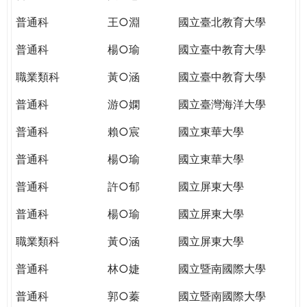
THE
WORLD
普通科
王○淵
國立臺北教育大學
TOMORROW
普通科
楊○瑜
國立臺中教育大學
PUTTING
YOU
職業類科
黃○涵
國立臺中教育大學
ON
THE
普通科
游○嫻
國立臺灣海洋大學
PATH
普通科
賴○宸
國立東華大學
TO
GLOBAL
普通科
楊○瑜
國立東華大學
CITIZENSHIP
普通科
許○郁
國立屏東大學
普通科
楊○瑜
國立屏東大學
職業類科
黃○涵
國立屏東大學
普通科
林○婕
國立暨南國際大學
普通科
郭○蓁
國立暨南國際大學