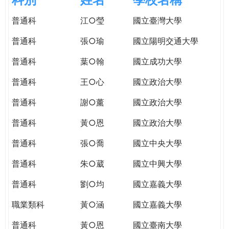
e
際
普通科
江○瑩
國立臺灣大學
葳
r
格。
普通科
張○瑜
國立陽明交通大學
培
e
養
普通科
葉○翰
國立成功大學
具
普通科
王○心
國立政治大學
國
際
普通科
謝○薰
國立政治大學
移
動
普通科
黃○恩
國立政治大學
力
普通科
張○喬
國立中央大學
的
世
普通科
朱○葳
國立中興大學
界
公
普通科
劉○均
國立嘉義大學
民。
職業類科
黃○涵
國立嘉義大學
WAGOR
TODAY
普通科
黃○恩
國立臺南大學