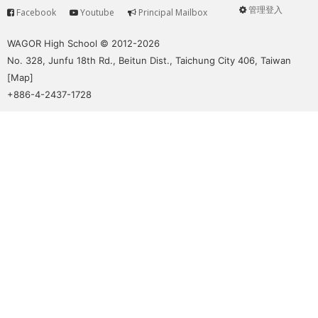
管理登入
Facebook
Youtube
Principal Mailbox
Service
User
menu
WAGOR High School © 2012-2026
No. 328, Junfu 18th Rd., Beitun Dist., Taichung City 406, Taiwan
[
Map
]
+886-4-2437-1728