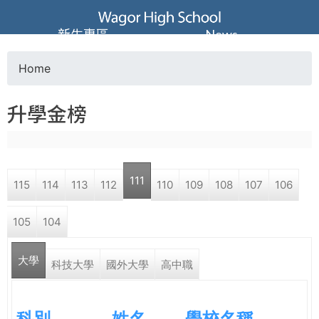
Jump to navigation
葳
新生專區
News
格
Home
Y
高
升學金榜
o
級
u
中
111
115
114
113
112
110
109
108
107
106
a
學
105
104
r
葳
大學
e
科技大學
國外大學
高中職
格
國
h
際．
科別
姓名
學校名稱
國