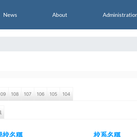
Jump to navigation
News
About
Administratio
109
108
107
106
105
104
職
學校名稱
校系名稱