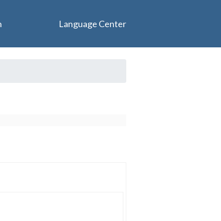
n
Language Center