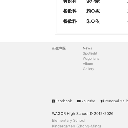
餐飲科
張○豪
餐飲科
賴○妮
餐飲科
朱○依
新生專區
News
主
Spotlight
Wagorians
選
Album
Gallery
單
Facebook
Youtube
Principal Mail
Service
WAGOR High School © 2012-2026
Elementary School
Kindergarten (Zhong-Ming)