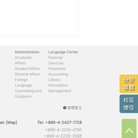
Administration
Language Center
Academic
Parental
Affairs
Services
Student Affairs
Personnel
General Affairs
Accounting
分眾
Foreign
Library
Language
Information
導覽
Counseling and
Management
Guidance
校區
捷徑
管理登入
User
menu
an [
Map
]
Tel:
+886-4-2437-1728
+886-4-2316-4790
+886-4-2230-3588