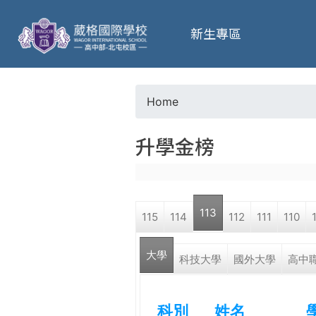
葳
新生專區
格
高
Home
Y
級
升學金榜
o
中
u
學
113
115
114
112
111
110
a
葳
大學
r
科技大學
國外大學
高中
格
國
e
際．
科別
姓名
國