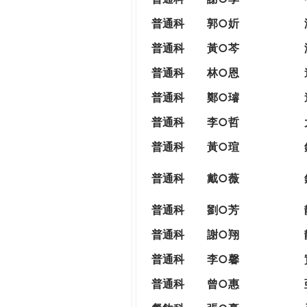
普通科
郭○妡
普通科
黃○芩
普通科
林○恩
普通科
鄭○璿
普通科
李○哲
普通科
黃○瑄
普通科
戴○薇
普通科
劉○芳
普通科
謝○翔
普通科
李○馨
普通科
曾○惠