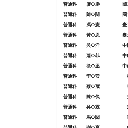
THE
普通科
廖○勝
國
WORLD
普通科
陳○閔
國
TOMORROW
PUTTING
普通科
馮○憲
臺
YOU
普通科
黃○恩
臺
ON
THE
普
通科
吳○洋
中
PATH
普通科
蕭○菲
中
TO
GLOBAL
普通科
徐○丞
中
CITIZENSHIP
普通科
李○安
普通科
蔡○葳
普通科
陳○傑
普通科
吳○霖
普通科
馬○閎
普通科
謝○享