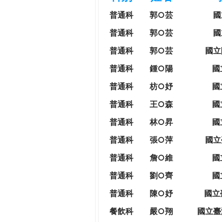
h
際
普通科
郭○芸
國
葳
e
普通科
郭○芸
國
格。
培
普通科
郭○芸
國立
r
養
普通科
鍾○陽
國
具
e
國
普通科
枋○妤
國
際
普通科
王○森
國
移
動
普通科
林○昇
國
力
普通科
張○萍
國立
的
世
普通科
詹○維
國
界
普通科
劉○齊
國
公
民。
普通科
陳○妤
國立
WAGOR
餐飲科
嚴○翔
國立
臺
TODAY