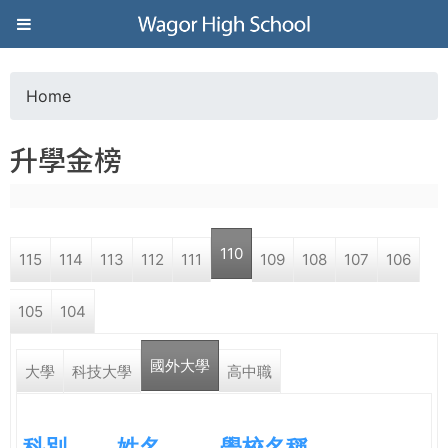
Jump to navigation
葳
格
Home
Y
高
升學金榜
o
級
u
中
110
115
114
113
112
111
109
108
107
106
a
學
105
104
r
葳
國外大學
e
大學
科技大學
高中職
格
國
h
際．
科別
姓名
學校名稱
國