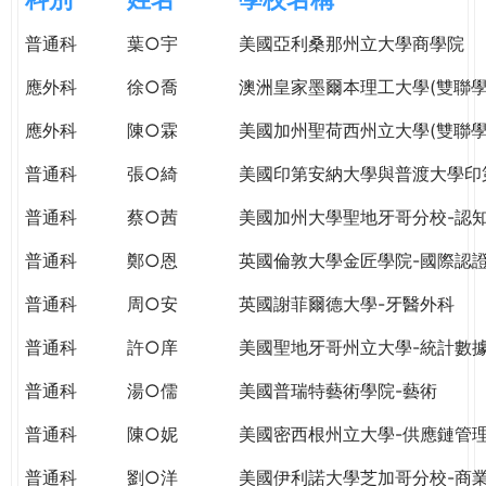
e
際
普通科
葉○宇
美國亞利桑那州立大學商學院
葳
r
格。
應外科
徐○喬
澳洲皇家墨爾本理工大學(雙聯學
培
e
養
應外科
陳○霖
美國加州聖荷西州立大學(雙聯學
具
普通科
張○綺
美國印第安納大學與普渡大學印
國
際
普通科
蔡○茜
美國加州大學聖地牙哥分校-認
移
動
普通科
鄭○恩
英國倫敦大學金匠學院-國際認
力
普通科
周○安
英國謝菲爾德大學-牙醫外科
的
世
普通科
許○庠
美國聖地牙哥州立大學-統計數
界
公
普通科
湯○儒
美國普瑞特藝術學院-藝術
民。
普通科
陳○妮
美國密西根州立大學-供應鏈管
WAGOR
TODAY
普通科
劉○洋
美國伊利諾大學芝加哥分校-商