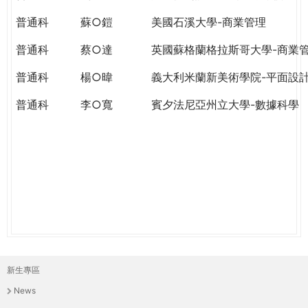
THE
WORLD
普通科
蘇○鎧
美國石溪大學-商業管理
TOMORROW
普通科
蔡○達
英國蘇格蘭格拉斯哥大學-商業
PUTTING
YOU
普通科
楊○暐
義大利米蘭新美術學院-平面設
ON
THE
普通科
李○寬
賓夕法尼亞州立大學-數據科學
PATH
TO
GLOBAL
CITIZENSHIP
新生專區
主
News
選