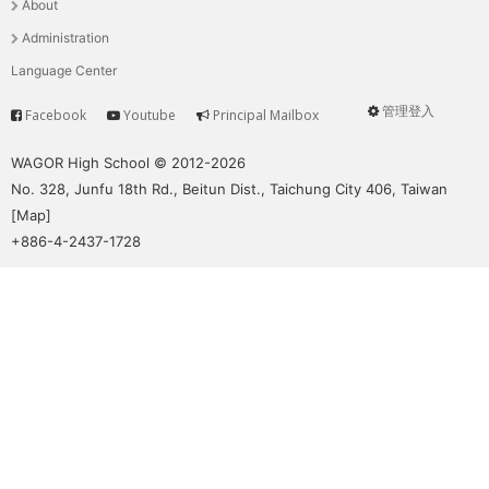
About
單
Administration
Language Center
管理登入
Facebook
Youtube
Principal Mailbox
Service
User
menu
WAGOR High School © 2012-2026
No. 328, Junfu 18th Rd., Beitun Dist., Taichung City 406, Taiwan
[
Map
]
+886-4-2437-1728