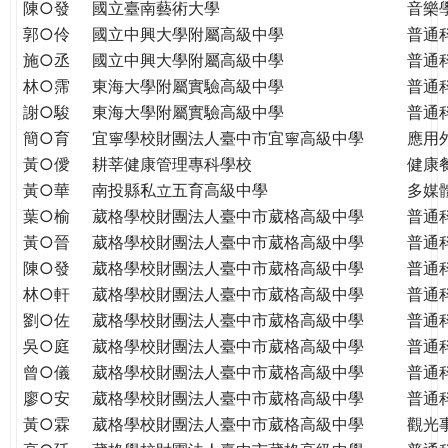
THE
陳○發
國立臺南藝術大學
音樂
WORLD
郭○伶
國立中興大學附屬高級中學
普通
TOMORROW
施○丞
國立中興大學附屬高級中學
普通
PUTTING
林○霈
東海大學附屬實驗高級中學
普通
YOU
謝○駿
東海大學附屬實驗高級中學
普通
ON
簡○育
宜寧學校財團法人臺中市宜寧高級中學
應用
THE
黃○僾
耕莘健康管理專科學校
健康
PATH
黃○華
南投縣私立五育高級中學
多媒
TO
葉○榆
葳格學校財團法人臺中市葳格高級中學
普通
GLOBAL
黃○晉
葳格學校財團法人臺中市葳格高級中學
普通
CITIZENSHIP
陳○發
葳格學校財團法人臺中市葳格高級中學
普通
林○軒
葳格學校財團法人臺中市葳格高級中學
普通
劉○佐
葳格學校財團法人臺中市葳格高級中學
普通
吳○庭
葳格學校財團法人臺中市葳格高級中學
普通
曾○儀
葳格學校財團法人臺中市葳格高級中學
普通
廖○安
葳格學校財團法人臺中市葳格高級中學
普通
黃○霖
葳格學校財團法人臺中市葳格高級中學
觀光