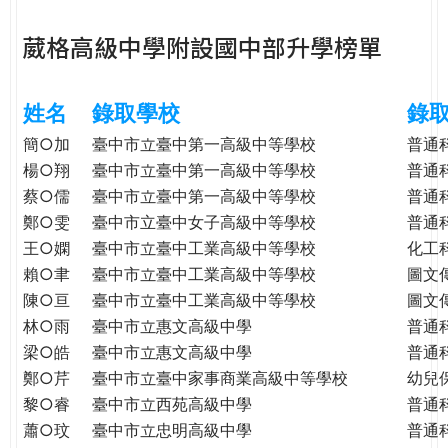
e
際
葳格高級中學附設國中部升學榜單
葳
r
格。
培
姓名
錄取學校
錄
e
養
具
簡○加
臺中市立臺中第一高級中等學校
普通
國
楊○翔
臺中市立臺中第一高級中等學校
普通
際
蔡○儒
臺中市立臺中第一高級中等學校
普通
移
鄭○雯
臺中市立臺中女子高級中等學校
普通
動
王○嫻
臺中市立臺中工業高級中等學校
化工
力
賴○聿
臺中市立臺中工業高級中等學校
圖文
的
陳○亘
臺中市立臺中工業高級中等學校
圖文
世
林○雨
臺中市立惠文高級中學
普通
界
梁○皓
臺中市立惠文高級中學
普通
公
鄭○芹
臺中市立臺中家事商業高級中等學校
幼兒
民。
黎○睿
臺中市立西苑高級中學
普通
WAGOR
TODAY
蕭○玟
臺中市立忠明高級中學
普通