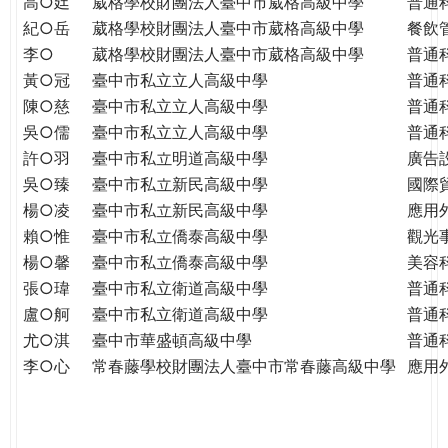
高○廷
葳格學校財團法人臺中市葳格高級中學
普通
紀○岳
葳格學校財團法人臺中市葳格高級中學
餐飲
李○
葳格學校財團法人臺中市葳格高級中學
普通
黃○冠
臺中市私立立人高級中學
普通
陳○慈
臺中市私立立人高級中學
普通
吳○儒
臺中市私立立人高級中學
普通
許○羽
臺中市私立明道高級中學
廣告
吳○臻
臺中市私立新民高級中學
國際
楊○凌
臺中市私立新民高級中學
應用
賴○惟
臺中市私立僑泰高級中學
觀光
楊○馨
臺中市私立僑泰高級中學
美容
張○瑋
臺中市私立衛道高級中學
普通
盧○舸
臺中市私立衛道高級中學
普通
尤○淇
臺中市華盛頓高級中學
普通
李○心
常春藤學校財團法人臺中市常春藤高級中學
應用