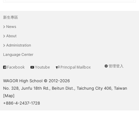
新生專區
主
News
選
About
單
Administration
Language Center
管理登入
Facebook
Youtube
Principal Mailbox
Service
User
menu
WAGOR High School © 2012-2026
No. 328, Junfu 18th Rd., Beitun Dist., Taichung City 406, Taiwan
[
Map
]
+886-4-2437-1728