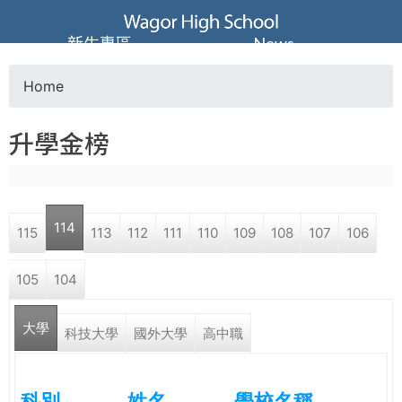
Jump to navigation
葳
新生專區
News
格
Home
Y
高
升學金榜
o
級
u
中
114
115
113
112
111
110
109
108
107
106
a
學
105
104
r
葳
大學
e
科技大學
國外大學
高中職
格
國
h
際．
科別
姓名
學校名稱
國