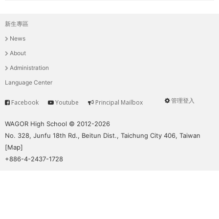
新生專區
主
News
選
About
單
Administration
Language Center
管理登入
Facebook
Youtube
Principal Mailbox
Service
User
menu
WAGOR High School © 2012-2026
No. 328, Junfu 18th Rd., Beitun Dist., Taichung City 406, Taiwan
[
Map
]
+886-4-2437-1728