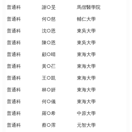
普通科
謝○旻
馬偕醫學院
普通科
何○慈
輔仁大學
普通科
沈○恩
東吳大學
普通科
陳○恩
東吳大學
普通科
顧○晴
東海大學
普通科
黃○芢
東海大學
普通科
王○凱
東海大學
普通科
林○妍
東海大學
普通科
何○儀
東海大學
普通科
羅○希
中原大學
普通科
蔡○霈
元智大學