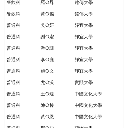
餐飲科
羅○昇
銘傳大學
餐飲科
黃○傑
銘傳大學
普通科
吳○妍
靜宜大學
普通科
謝○宏
靜宜大學
普通科
游○謙
靜宜大學
普通科
李○庭
靜宜大學
普通科
施○文
靜宜大學
普通科
尤○漩
實踐大學
普通科
王○臻
中國文化大學
普通科
陳○榛
中國文化大學
普通科
黃○恩
中國文化大學
普通科
鄭○勻
亞洲大學