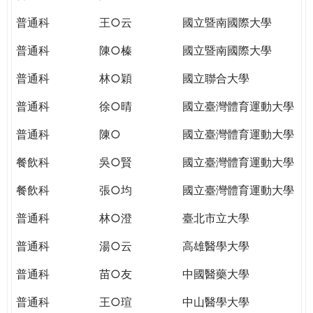
THE
WORLD
普通科
王○云
國立暨南國際大學
TOMORROW
普通科
陳○榛
國立暨南國際大學
PUTTING
YOU
普通科
林○穎
國立聯合大學
ON
THE
普通科
徐○晴
國立臺灣體育運動大學
PATH
普通科
陳○
國立臺灣體育運動大學
TO
GLOBAL
餐飲科
吳○賢
國立臺灣體育運動大學
CITIZENSHIP
餐飲科
張○均
國立臺灣體育運動大學
普通科
林○澄
臺北市立大學
普通科
湯○云
高雄醫學大學
普通科
苗○友
中國醫藥大學
普通科
王○瑄
中山醫學大學