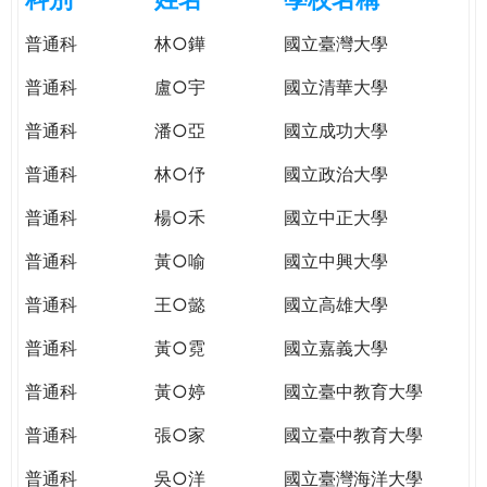
e
際
普通科
林○鏵
國立臺灣大學
葳
r
格。
普通科
盧○宇
國立清華大學
培
e
養
普通科
潘○亞
國立成功大學
具
普通科
林○伃
國立政治大學
國
際
普通科
楊○禾
國立中正大學
移
動
普通科
黃○喻
國立中興大學
力
普通科
王○懿
國立高雄大學
的
世
普通科
黃○霓
國立嘉義大學
界
公
普通科
黃○婷
國立臺中教育大學
民。
普通科
張○家
國立臺中教育大學
WAGOR
TODAY
普通科
吳○洋
國立臺灣海洋大學