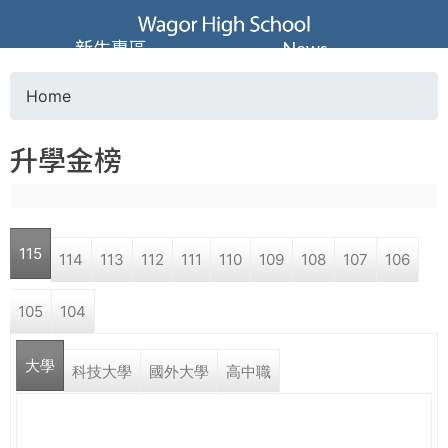
Jump to navigation
葳
新生專區
News
格
Home
Y
高
升學金榜
o
級
u
中
115
114
113
112
111
110
109
108
107
106
a
學
105
104
r
葳
大學
e
科技大學
國外大學
高中職
格
國
h
際．
國