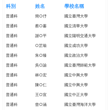
e
際
科別
姓名
學校名稱
葳
r
普通科
簡○伃
國立臺灣大學
格。
培
普通科
蔡○蓁
國立清華大學
e
養
具
普通科
謝○平
國立陽明交通大學
國
普通科
○芷瑜
國立成功大學
際
移
普通科
朱○臻
國立政治大學
動
力
普通科
吳○諭
國立臺灣師範大學
的
普通科
林○宏
國立中興大學
世
界
普通科
陳○仁
國立中興大學
公
民。
普通科
王○宣
國立中正大學
WAGOR
普通科
曾○涵
國立臺灣海洋大學
TODAY