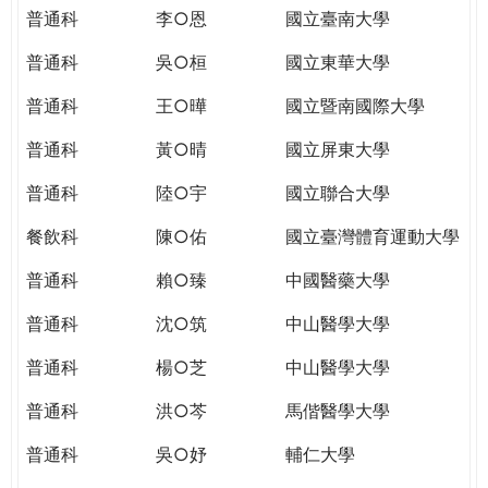
THE
普通科
李○恩
國立臺南大學
WORLD
TOMORROW
普通科
吳○桓
國立東華大學
PUTTING
普通科
王○曄
國立暨南國際大學
YOU
ON
普通科
黃○晴
國立屏東大學
THE
PATH
普通科
陸○宇
國立聯合大學
TO
餐飲科
陳○佑
國立臺灣體育運動大學
GLOBAL
CITIZENSHIP
普通科
賴○臻
中國醫藥大學
普通科
沈○筑
中山醫學大學
普通科
楊○芝
中山醫學大學
普通科
洪○芩
馬偕醫學大學
普通科
吳○妤
輔仁大學