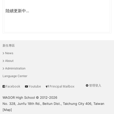
陸續更新中...
新生專區
主
News
選
About
單
Administration
Language Center
管理登入
Facebook
Youtube
Principal Mailbox
Service
User
menu
WAGOR High School © 2012-2026
No. 328, Junfu 18th Rd., Beitun Dist., Taichung City 406, Taiwan
[
Map
]