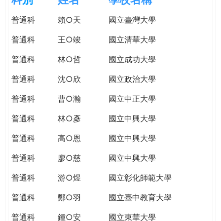
e
際
普通科
賴○天
國立臺灣大學
葳
r
格。
普通科
王○竣
國立清華大學
培
e
養
普通科
林○哲
國立成功大學
具
普通科
沈○欣
國立政治大學
國
際
普通科
曹○瀚
國立中正大學
移
動
普通科
林○彥
國立中興大學
力
普通科
高○恩
國立中興大學
的
世
普通科
廖○慈
國立中興大學
界
公
普通科
游○煜
國立彰化師範大學
民。
普通科
鄭○羽
國立臺中教育大學
WAGOR
TODAY
普通科
鍾○安
國立東華大學