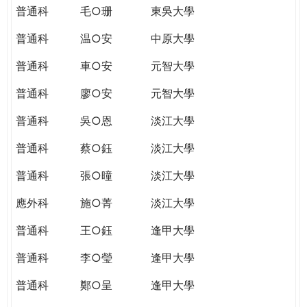
普通科
毛○珊
東吳大學
普通科
温○安
中原大學
普通科
車○安
元智大學
普通科
廖○安
元智大學
普通科
吳○恩
淡江大學
普通科
蔡○鈺
淡江大學
普通科
張○曈
淡江大學
應外科
施○菁
淡江大學
普通科
王○鈺
逢甲大學
普通科
李○瑩
逢甲大學
普通科
鄭○呈
逢甲大學