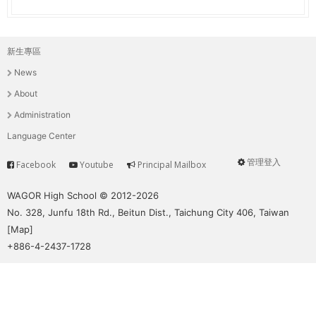
新生專區
主
News
選
About
單
Administration
Language Center
管理登入
Facebook
Youtube
Principal Mailbox
Service
User
menu
WAGOR High School © 2012-2026
No. 328, Junfu 18th Rd., Beitun Dist., Taichung City 406, Taiwan
[
Map
]
+886-4-2437-1728