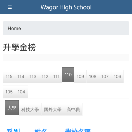
Jump to navigation
葳
格
Home
Y
高
升學金榜
o
級
u
中
110
115
114
113
112
111
109
108
107
106
a
學
105
104
r
葳
大學
e
科技大學
國外大學
高中職
格
國
h
際．
科
別
姓名
學校名稱
國