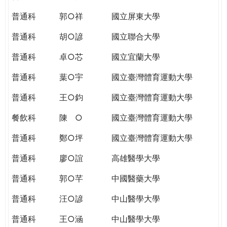
THE
WORLD
普通科
郭○祥
國立屏東大學
TOMORROW
普通科
胡○諺
國立聯合大學
PUTTING
YOU
普通科
卓○芯
國立宜蘭大學
ON
THE
普通科
葉○宇
國立臺灣體育運動大學
PATH
普通科
王○鈞
國立臺灣體育運動大學
TO
GLOBAL
餐飲科
陳 ○
國立臺灣體育運動大學
CITIZENSHIP
普通科
鄭○坪
國立臺灣體育運動大學
普通科
廖○誼
高雄醫學大學
普通科
郭○芊
中國醫藥大學
普通科
汪○諺
中山醫學大學
普通科
王○涵
中山醫學大學