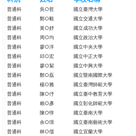
e
際
普通科
吳○哲
國立臺灣大學
葳
普通科
鄭○毅
國立交通大學
r
格。
普通科
黃○妤
國立成功大學
培
e
養
普通科
周○均
國立政治大學
具
普通科
廖○洋
國立中央大學
國
普通科
邱○宏
國立中正大學
際
移
普通科
廖○絜
國立中興大學
動
普通科
鄭○磊
國立暨南國際大學
力
普通科
楊○雅
國立臺灣師範大學
的
世
普通科
陳○伃
國立臺中教育大學
界
普通科
賴○彥
國立彰化師範大學
公
普通科
陳○惇
國立臺南大學
民。
普通科
余○璟
國立臺南藝術大學
WAGOR
TODAY
普通科
林○儒
國立宜蘭大學