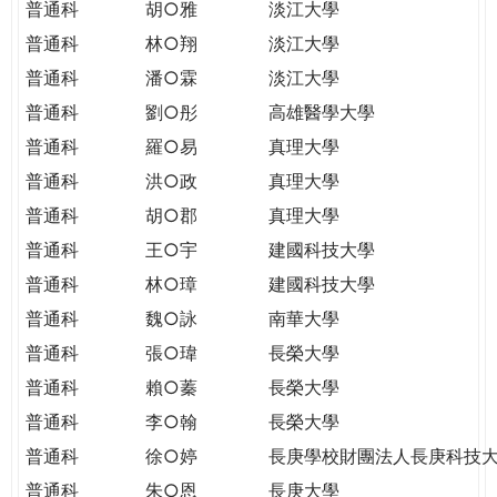
普通科
胡○雅
淡江大學
普通科
林○翔
淡江大學
普通科
潘○霖
淡江大學
普通科
劉○彤
高雄醫學大學
普通科
羅○易
真理大學
普通科
洪○政
真理大學
普通科
胡○郡
真理大學
普通科
王○宇
建國科技大學
普通科
林○璋
建國科技大學
普通科
魏○詠
南華大學
普通科
張○瑋
長榮大學
普通科
賴○蓁
長榮大學
普通科
李○翰
長榮大學
普通科
徐○婷
長庚學校財團法人長庚科技
普通科
朱○恩
長庚大學