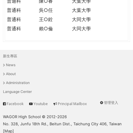
普通科
陳○睿
大葉大學
普通科
吳○任
大葉大學
普通科
王○銓
大同大學
普通科
賴○倫
大同大學
新生專區
主
News
選
About
單
Administration
Language Center
管理登入
Facebook
Youtube
Principal Mailbox
Service
User
menu
WAGOR High School © 2012-2026
No. 328, Junfu 18th Rd., Beitun Dist., Taichung City 406, Taiwan
[
Map
]