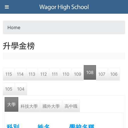
Jump to navigation
葳
格
Home
Y
高
升學金榜
o
級
u
中
108
115
114
113
112
111
110
109
107
106
a
學
105
104
r
葳
大學
e
科技大學
國外大學
高中職
格
國
h
際．
科別
姓名
學校名稱
國