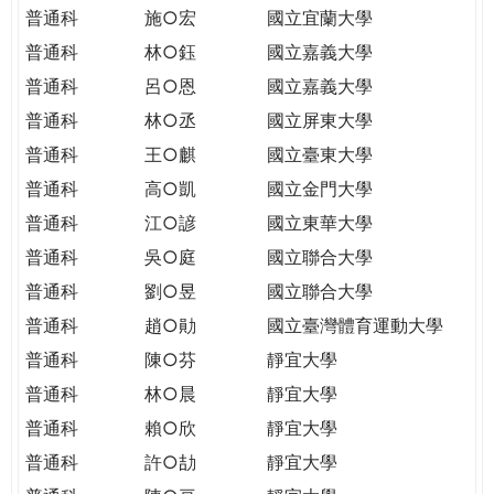
THE
普通科
施○宏
國立宜蘭大學
WORLD
普通科
林○鈺
國立嘉義大學
TOMORROW
PUTTING
普通科
呂○恩
國立嘉義大學
YOU
普通科
林○丞
國立屏東大學
ON
普通科
王○麒
國立臺東大學
THE
普通科
高○凱
國立金門大學
PATH
TO
普通科
江○諺
國立東華大學
GLOBAL
普通科
吳○庭
國立聯合大學
CITIZENSHIP
普通科
劉○昱
國立聯合大學
普通科
趙○勛
國立臺灣體育運動大學
普通科
陳○芬
靜宜大學
普通科
林○晨
靜宜大學
普通科
賴○欣
靜宜大學
普通科
許○劼
靜宜大學