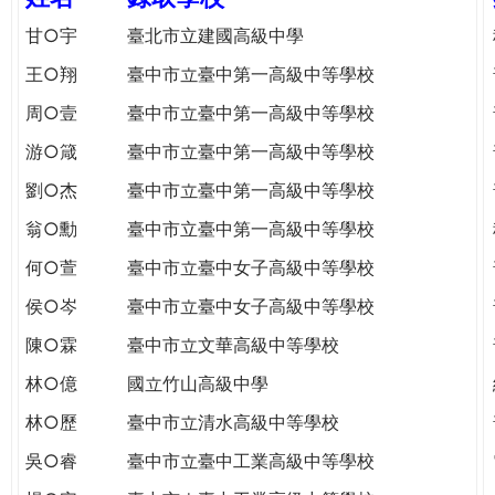
e
際
甘○宇
臺北市立建國高級中學
葳
r
王○翔
臺中市立臺中第一高級中等學校
格。
培
周○壹
臺中市立臺中第一高級中等學校
e
養
游○箴
臺中市立臺中第一高級中等學校
具
國
劉○杰
臺中市立臺中第一高級中等學校
際
翁○勳
臺中市立臺中第一高級中等學校
移
動
何○萱
臺中市立臺中女子高級中等學校
力
侯○岑
臺中市立臺中女子高級中等學校
的
世
陳○霖
臺中市立文華高級中等學校
界
林○億
國立竹山高級中學
公
民。
林○歷
臺中市立清水高級中等學校
WAGOR
吳○睿
臺中市立臺中工業高級中等學校
TODAY