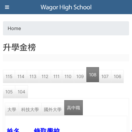
Jump to navigation
葳
格
Home
Y
高
升學金榜
o
級
u
中
108
115
114
113
112
111
110
109
107
106
a
學
105
104
r
葳
高中職
e
大學
科技大學
國外大學
格
國
h
際．
姓名
錄取學校
國