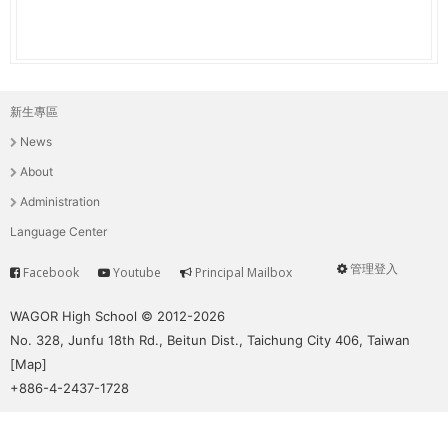
新生專區
主
News
選
About
單
Administration
Language Center
管理登入
Facebook
Youtube
Principal Mailbox
Service
User
menu
WAGOR High School © 2012-2026
No. 328, Junfu 18th Rd., Beitun Dist., Taichung City 406, Taiwan
[
Map
]
+886-4-2437-1728