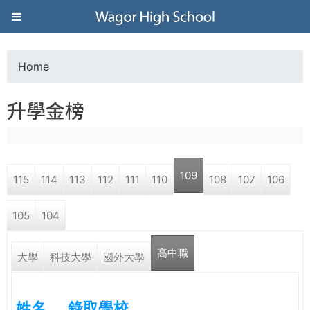
Jump to navigation
葳
格
Home
Y
高
升學金榜
o
級
u
中
109
115
114
113
112
111
110
108
107
106
a
學
105
104
r
葳
高中職
e
大學
科技大學
國外大學
格
國
h
際．
姓名
錄取學校
國