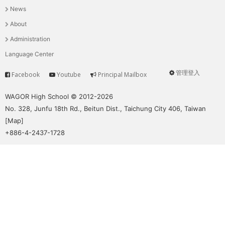
News
選
About
單
Administration
Language Center
管理登入
Facebook
Youtube
Principal Mailbox
Service
User
menu
WAGOR High School © 2012-2026
No. 328, Junfu 18th Rd., Beitun Dist., Taichung City 406, Taiwan
[
Map
]
+886-4-2437-1728