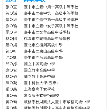
e
際
張○宜
臺中市立臺中第一高級中等學校
葳
黃○誠
臺中市立臺中第一高級中等學校
r
格。
陳○維
臺中市立臺中第一高級中等學校
培
劉○瑜
臺中市立臺中女子高級中等學校
e
養
龎○伊
臺中市立文華高級中等學校
具
林○陽
桃園市立陽明高級中等學校
國
鄭○揚
臺北市立復興高級中學
際
鍾○軒
臺中市立東山高級中學
移
尤○凱
臺中市立后綜高級中學
動
力
邱○婷
國立中興高級中學
的
謝○安
國立竹南高級中學
世
林○儀
國立竹山高級中學
界
陳○凝
臺中科技大學(五專)
公
張○慈
上海臺商子女學校
民。
張○倫
常春藤美式寄宿學校
WAGOR
黃○喬
葳格學校財團法人臺中市葳格高級中學
TODAY
吳○臻
葳格學校財團法人臺中市葳格高級中學