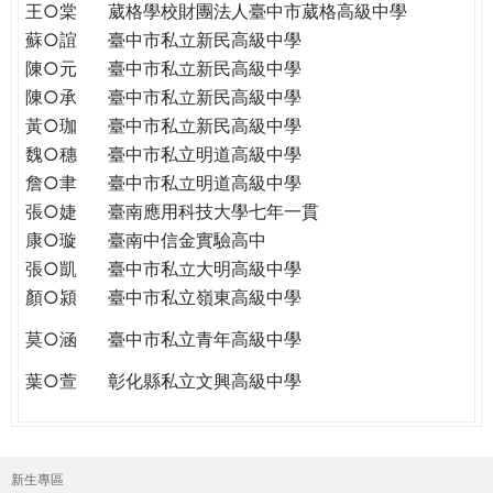
王○棠
葳格學校財團法人臺中市葳格高級中學
蘇○誼
臺中市私立新民高級中學
陳○元
臺中市私立新民高級中學
陳○承
臺中市私立新民高級中學
黃○珈
臺中市私立新民高級中學
魏○穗
臺中市私立明道高級中學
詹○聿
臺中市私立明道高級中學
張○婕
臺南應用科技大學七年一貫
康○璇
臺南中信金實驗高中
張○凱
臺中市私立大明高級中學
顏○潁
臺中市私立嶺東高級中學
莫○涵
臺中市私立青年高級中學
葉○萱
彰化縣私立文興高級中學
新生專區
主