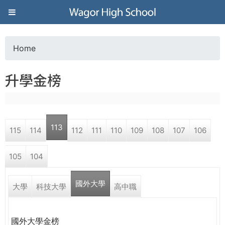
Jump to navigation
葳
格
Home
Y
高
升學金榜
o
級
u
中
113
115
114
112
111
110
109
108
107
106
a
學
105
104
r
葳
國外大學
e
大學
科技大學
高中職
格
國
h
際．
國外大學金榜
國