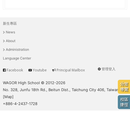
e
際
葳
r
格。
新生專區
主
培
e
News
養
選
具
About
國
單
Administration
際
Language Center
移
動
管理登入
Facebook
Youtube
Principal Mailbox
Service
User
力
的
menu
WAGOR High School © 2012-2026
分眾
世
導覽
No. 328, Junfu 18th Rd., Beitun Dist., Taichung City 406, Taiwan
界
[
Map
]
校區
公
+886-4-2437-1728
捷徑
民。
WAGOR
TODAY