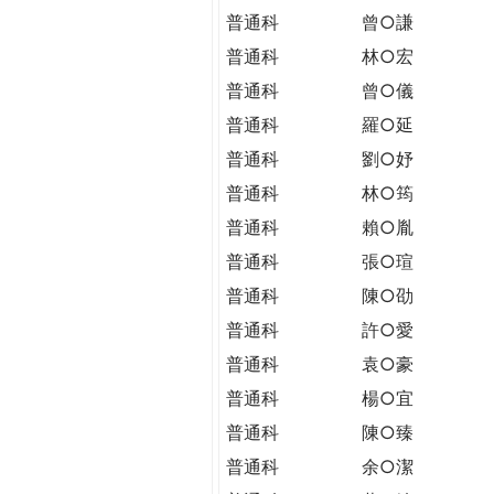
普通科
曾○謙
普通科
林○宏
普通科
曾○儀
普通科
羅○延
普通科
劉○妤
普通科
林○筠
普通科
賴○胤
普通科
張○瑄
普通科
陳○劭
普通科
許○愛
普通科
袁○豪
普通科
楊○宜
普通科
陳○臻
普通科
余○潔