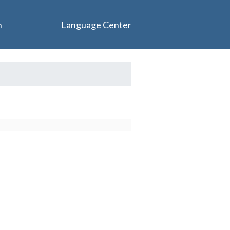
n
Language Center