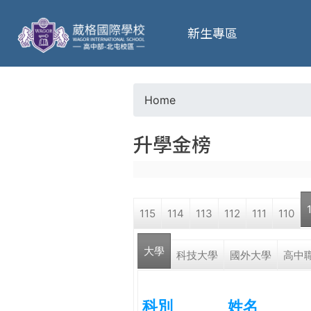
葳
新生專區
格
高
Home
Y
級
升學金榜
o
中
u
學
115
114
113
112
111
110
a
葳
大學
r
科技大學
國外大學
高中
格
國
e
際．
科別
姓名
國