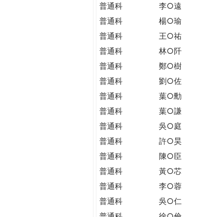
THE
普通科
李○遠
WORLD
普通科
楊○瑜
TOMORROW
普通科
王○祐
PUTTING
YOU
普通科
林○阡
ON
普通科
鄭○樹
THE
普通科
劉○佐
PATH
TO
普通科
葉○勳
GLOBAL
普通科
葉○謙
CITIZENSHIP
普通科
吳○庭
普通科
許○昊
普通科
陳○臣
普通科
黃○芯
普通科
李○蓉
普通科
吳○仁
普通科
徐○倫