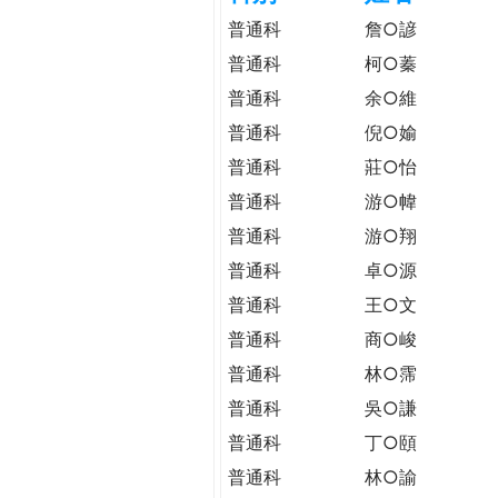
h
際
普通科
詹○諺
葳
普通科
柯○蓁
e
格。
普通科
余○維
培
r
養
普通科
倪○媮
具
普通科
莊○怡
e
國
普通科
游○幃
際
普通科
游○翔
移
動
普通科
卓○源
力
普通科
王○文
的
普通科
商○峻
世
界
普通科
林○霈
公
普通科
吳○謙
民。
普通科
丁○頤
WAGOR
TODAY
普通科
林○諭