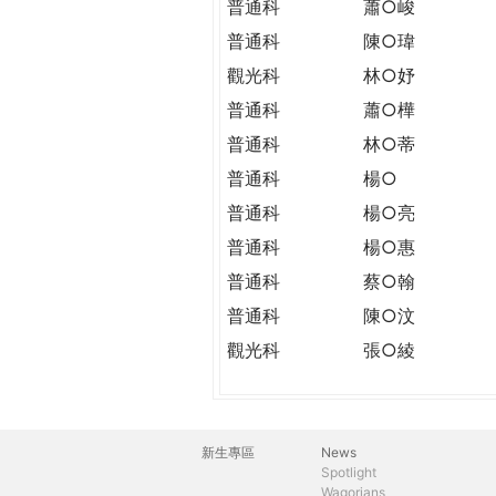
普通科
蕭○峻
普通科
陳○瑋
觀光科
林○妤
普通科
蕭○樺
普通科
林○蒂
普通科
楊○
普通科
楊○亮
普通科
楊○惠
普通科
蔡○翰
普通科
陳○汶
觀光科
張○綾
新生專區
News
主
Spotlight
Wagorians