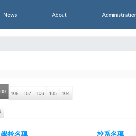
Jump to navigation
News
About
Administratio
109
108
107
106
105
104
職
學校名稱
校系名稱