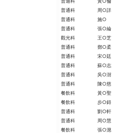
普通科
黃○倫
普通科
周○詳
普通科
施○
普通科
張○綸
觀光科
王○芝
普通科
鄧○柔
普通科
宋○廷
普通科
蘇○志
普通科
吳○澍
普通科
陳○慈
餐飲科
黃○聖
餐飲科
步○鍀
普通科
劉○軒
普通科
周○慧
餐飲科
張○濨