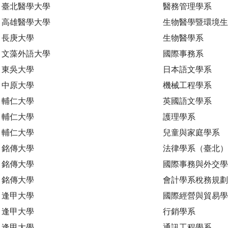
臺北醫學大學
醫務管理學系
高雄醫學大學
生物醫學暨環境
長庚大學
生物醫學系
文藻外語大學
國際事務系
東吳大學
日本語文學系
中原大學
機械工程學系
輔仁大學
英國語文學系
輔仁大學
護理學系
輔仁大學
兒童與家庭學系
銘傳大學
法律學系（臺北）
銘傳大學
國際事務與外交學
銘傳大學
會計學系稅務規
逢甲大學
國際經營與貿易學
逢甲大學
行銷學系
逢甲大學
通訊工程學系