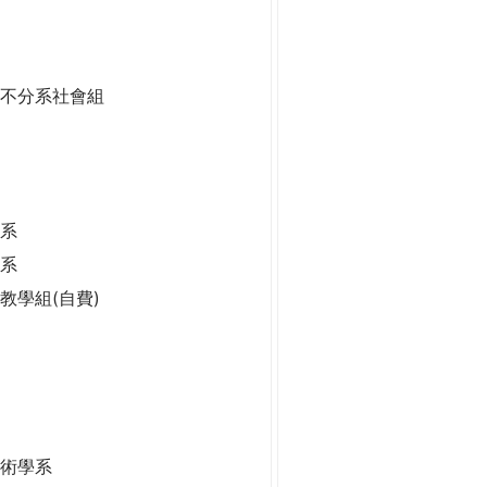
二不分系社會組
系
學系
學系
教學組(自費)
技術學系