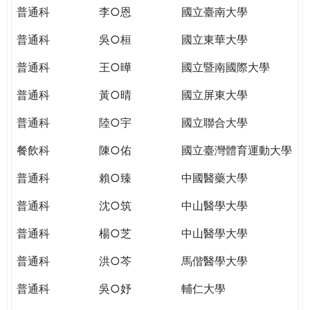
THE
普通科
李○恩
國立臺南大學
WORLD
TOMORROW
普通科
吳○桓
國立東華大學
PUTTING
普通科
王○曄
國立暨南國際大學
YOU
ON
普通科
黃○晴
國立屏東大學
THE
PATH
普通科
陸○宇
國立聯合大學
TO
餐飲科
陳○佑
國立臺灣體育運動大學
GLOBAL
CITIZENSHIP
普通科
賴○臻
中國醫藥大學
普通科
沈○筑
中山醫學大學
普通科
楊○芝
中山醫學大學
普通科
洪○芩
馬偕醫學大學
普通科
吳○妤
輔仁大學