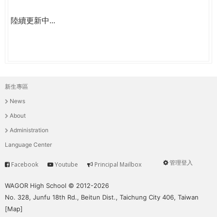
陸續更新中...
新生專區
主
News
選
About
單
Administration
Language Center
管理登入
Facebook
Youtube
Principal Mailbox
Service
User
menu
WAGOR High School © 2012-2026
No. 328, Junfu 18th Rd., Beitun Dist., Taichung City 406, Taiwan
[
Map
]