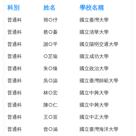
e
際
科別
姓名
學校名稱
葳
r
普通科
簡○伃
國立臺灣大學
格。
培
普通科
蔡○蓁
國立清華大學
e
養
具
普通科
謝○平
國立陽明交通大學
國
普通科
○芷瑜
國立成功大學
際
移
普通科
朱○臻
國立政治大學
動
力
普通科
吳○諭
國立臺灣師範大學
的
普通科
林○宏
國立中興大學
世
界
普通科
陳○仁
國立中興大學
公
民。
普通科
王○宣
國立中正大學
WAGOR
普通科
曾○涵
國立臺灣海洋大學
TODAY