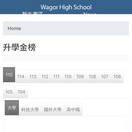
Jump to navigation
葳
新生專區
News
格
Home
Y
高
升學金榜
o
級
u
中
115
114
113
112
111
110
109
108
107
106
a
學
105
104
r
葳
大學
e
科技大學
國外大學
高中職
格
國
h
際．
國