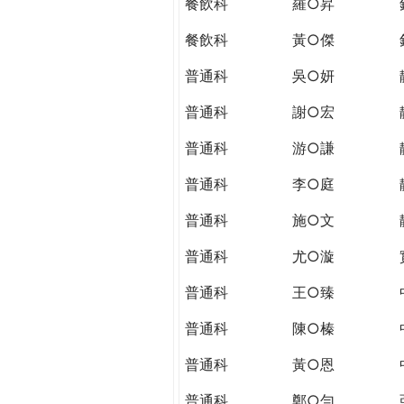
餐飲科
羅○昇
餐飲科
黃○傑
普通科
吳○妍
普通科
謝○宏
普通科
游○謙
普通科
李○庭
普通科
施○文
普通科
尤○漩
普通科
王○臻
普通科
陳○榛
普通科
黃○恩
普通科
鄭○勻