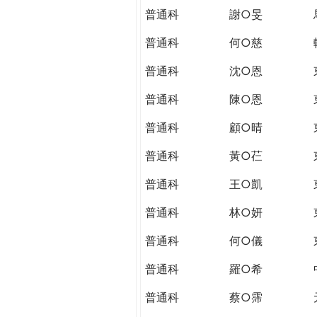
普通科
謝○旻
普通科
何○慈
普通科
沈○恩
普通科
陳○恩
普通科
顧○晴
普通科
黃○芢
普通科
王○凱
普通科
林○妍
普通科
何○儀
普通科
羅○希
普通科
蔡○霈