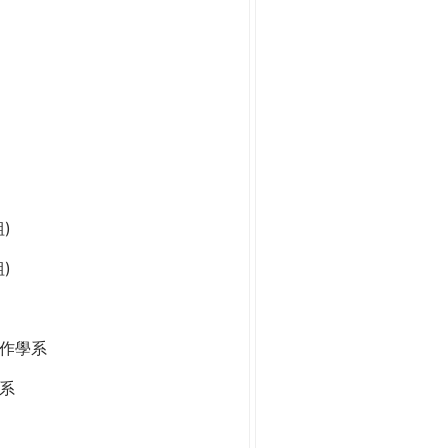
)
)
作學系
系