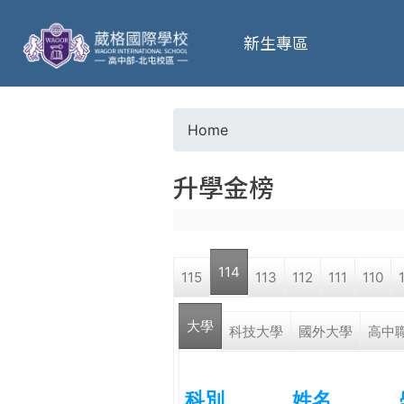
葳
新生專區
格
高
Home
Y
級
升學金榜
o
中
u
學
114
115
113
112
111
110
a
葳
大學
r
科技大學
國外大學
高中
格
國
e
際．
科別
姓名
國