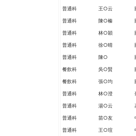
THE
普通科
王○云
WORLD
TOMORROW
普通科
陳○榛
PUTTING
YOU
普通科
林○穎
ON
普通科
徐○晴
THE
PATH
普通科
陳○
TO
GLOBAL
餐飲科
吳○賢
CITIZENSHIP
餐飲科
張○均
普通科
林○澄
普通科
湯○云
普通科
苗○友
普通科
王○瑄