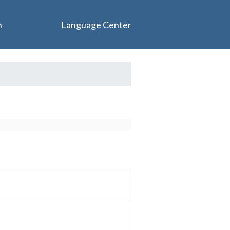
n
Language Center