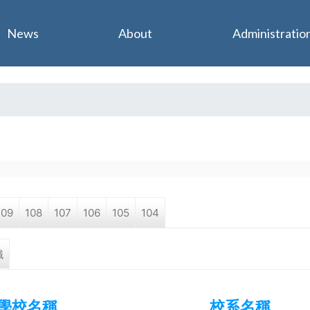
Jump to navigation
News
About
Administratio
109
108
107
106
105
104
職
學校名稱
校系名稱