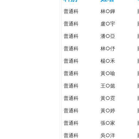
h
際
普通科
林○鏵
葳
e
格。
普通科
盧○宇
培
r
普通科
潘○亞
養
具
普通科
林○伃
e
國
際
普通科
楊○禾
移
普通科
黃○喻
動
力
普通科
王○懿
的
世
普通科
黃○霓
界
普通科
黃○婷
公
民。
普通科
張○家
WAGOR
TODAY
普通科
吳○洋