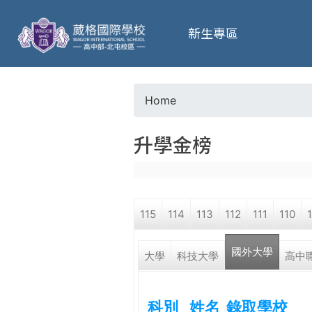
葳
新生專區
格
高
Home
Y
級
升學金榜
o
中
u
學
115
114
113
112
111
110
a
葳
國外大學
(active 
r
大學
科技大學
高中
格
國
e
際．
科別
姓名
錄取學校
國