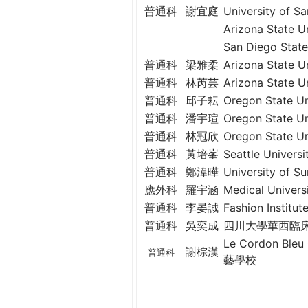
THE
普通科
謝宜庭
University of
WORLD
Arizona Stat
TOMORROW
San Diego St
PUTTING
普通科
梁雅柔
Arizona Stat
YOU
普通科
林芮芸
Arizona Stat
ON
普通科
邱子耘
Oregon State
THE
普通科
潘宇瑄
Oregon State
PATH
TO
普通科
林冠欣
Oregon State
GLOBAL
普通科
黃培峯
Seattle Unive
CITIZENSHIP
普通科
鄭湋曄
University of
應外科
羅宇涵
Medical Univ
普通科
李晏誠
Fashion Inst
普通科
吳奕成
四川大學華西臨床
Le Cordon Bleu
謝棕漢
普通科
藝學校