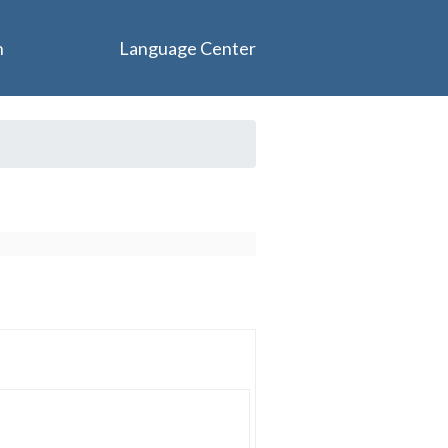
n
Language Center