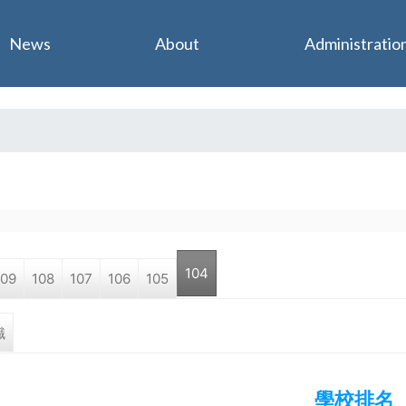
Jump to navigation
News
About
Administratio
104
109
108
107
106
105
tab)
職
學校排名