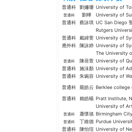
h
際
普通科
劉姍珊
University o
葳
劉曄
University o
普通科
e
格。
普通科
蔡詠琪
UC San Die
培
Rutgers Unive
r
養
普通科
戴緯萱
University of
具
應外科
陳詠婷
University o
e
國
The Universit
際
陳蓓萱
University of
普通科
移
普通科
施沬顏
University of
動
普通科
朱豌容
University of
力
的
普通科
龎皓云
Berklee coll
世
界
普通科
賴皓暘
Pratt Institu
公
University of
民。
蕭懷禛
Birmingham C
普通科
WAGOR
丁維德
Purdue Univer
普通科
TODAY
普通科
陳怡瑄
University o