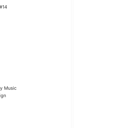
#14
y Music
ign