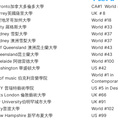
f Toronto加拿大多倫多大學
CA#1 World 
f Surrey英國薩里大學
UK ＃8
go 聖地牙哥加州大學
World #18
rsity 羅格斯大學
World #33
 Sydney 雪梨大學
World #37
f Sydney 澳洲雪梨大學
World #37
y of Queensland 澳洲昆士蘭大學
World #43
 Queensland昆士蘭大學
World #43
 Adelaide 阿德雷德大學
World #100
 Washington 華盛頓大學
US #42
World #1 in
ege of music 伯克利音樂學院
Contemporar
te, NY 普瑞特藝術學院
US #5 in Des
 Arts London 倫敦藝術大學
UK #66
ity University伯明罕城市大學
UK #91
sity普渡大學
World #102
f New Hampshire 新罕布夏大學
US #99