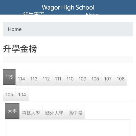
Jump to navigation
葳
新生專區
News
格
Home
Y
高
升學金榜
o
級
u
中
115
114
113
112
111
110
109
108
107
106
a
學
105
104
r
葳
大學
e
科技大學
國外大學
高中職
格
國
h
際．
國