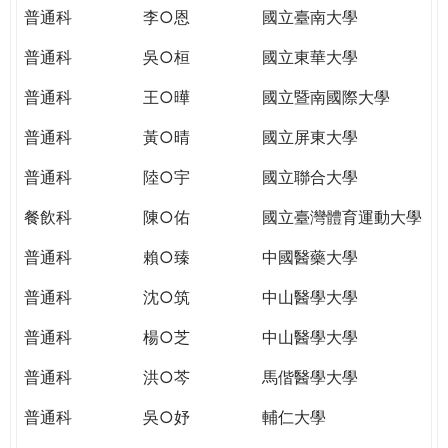
THE
普通科
李○恩
國立臺南大學
WORLD
TOMORROW
普通科
吳○桓
國立東華大學
PUTTING
普通科
王○曄
國立暨南國際大學
YOU
ON
普通科
黃○晴
國立屏東大學
THE
PATH
普通科
陸○宇
國立聯合大學
TO
餐飲科
陳○佑
國立臺灣體育運動大學
GLOBAL
CITIZENSHIP
普通科
賴○臻
中國醫藥大學
普通科
沈○筑
中山醫學大學
普通科
楊○芝
中山醫學大學
普通科
洪○芩
馬偕醫學大學
普通科
吳○妤
輔仁大學