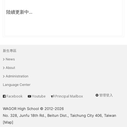
陸續更新中...
新生專區
主
News
選
About
單
Administration
Language Center
管理登入
Facebook
Youtube
Principal Mailbox
Service
User
menu
WAGOR High School © 2012-2026
No. 328, Junfu 18th Rd., Beitun Dist., Taichung City 406, Taiwan
[
Map
]