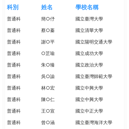
e
際
科別
姓名
學校名稱
葳
r
普通科
簡○伃
國立臺灣大學
格。
培
普通科
蔡○蓁
國立清華大學
e
養
具
普通科
謝○平
國立陽明交通大學
國
普通科
○芷瑜
國立成功大學
際
移
普通科
朱○臻
國立政治大學
動
力
普通科
吳○諭
國立臺灣師範大學
的
普通科
林○宏
國立中興大學
世
界
普通科
陳○仁
國立中興大學
公
民。
普通科
王○宣
國立中正大學
WAGOR
普通科
曾○涵
國立臺灣海洋大學
TODAY