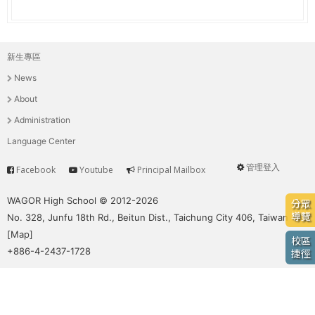
e
際
葳
r
格。
新生專區
主
培
e
News
養
選
具
About
國
單
Administration
際
Language Center
移
動
管理登入
Facebook
Youtube
Principal Mailbox
Service
User
力
的
menu
WAGOR High School © 2012-2026
分眾
世
導覽
No. 328, Junfu 18th Rd., Beitun Dist., Taichung City 406, Taiwan
界
[
Map
]
校區
公
+886-4-2437-1728
捷徑
民。
WAGOR
TODAY