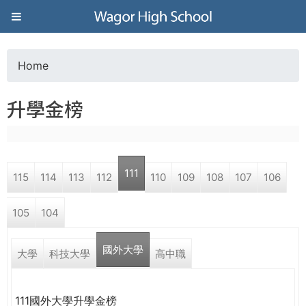
Jump to navigation
葳
格
Home
Y
高
升學金榜
o
級
u
中
111
115
114
113
112
110
109
108
107
106
a
學
105
104
r
葳
國外大學
e
大學
科技大學
高中職
格
國
h
際．
111國外大學升學金榜
國