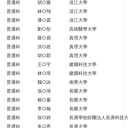
普通科
胡○雅
淡江大學
普通科
林○翔
淡江大學
普通科
潘○霖
淡江大學
普通科
劉○彤
高雄醫學大學
普通科
羅○易
真理大學
普通科
洪○政
真理大學
普通科
胡○郡
真理大學
普通科
王○宇
建國科技大學
普通科
林○璋
建國科技大學
普通科
魏○詠
南華大學
普通科
張○瑋
長榮大學
普通科
賴○蓁
長榮大學
普通科
李○翰
長榮大學
普通科
徐○婷
長庚學校財團法人長庚科技
普通科
朱○恩
長庚大學