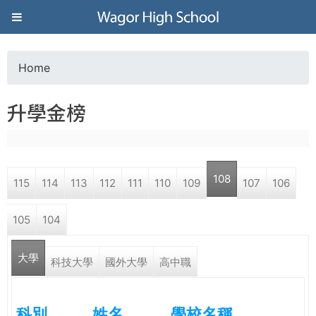
Jump to navigation
葳
格
Home
Y
高
升學金榜
o
級
u
中
108
115
114
113
112
111
110
109
107
106
a
學
105
104
r
葳
大學
e
科技大學
國外大學
高中職
格
國
h
際．
科別
姓名
學校名稱
國