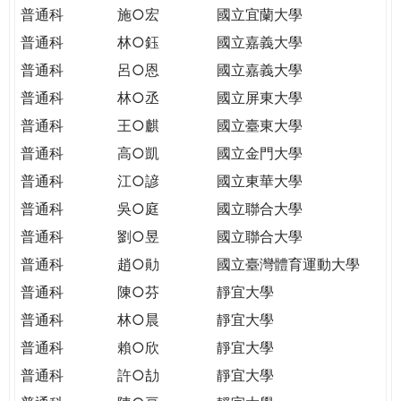
THE
普通科
施○宏
國立宜蘭大學
WORLD
普通科
林○鈺
國立嘉義大學
TOMORROW
PUTTING
普通科
呂○恩
國立嘉義大學
YOU
普通科
林○丞
國立屏東大學
ON
普通科
王○麒
國立臺東大學
THE
普通科
高○凱
國立金門大學
PATH
TO
普通科
江○諺
國立東華大學
GLOBAL
普通科
吳○庭
國立聯合大學
CITIZENSHIP
普通科
劉○昱
國立聯合大學
普通科
趙○勛
國立臺灣體育運動大學
普通科
陳○芬
靜宜大學
普通科
林○晨
靜宜大學
普通科
賴○欣
靜宜大學
普通科
許○劼
靜宜大學