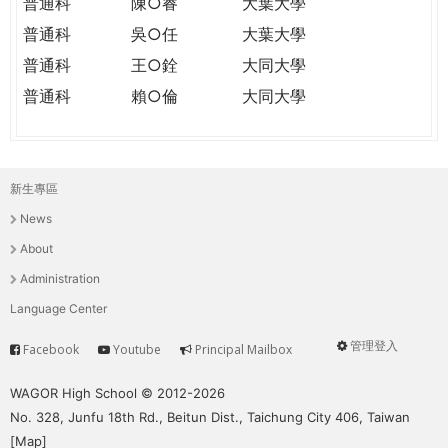
普通科
陳○睿
大葉大學
普通科
吳○任
大葉大學
普通科
王○銓
大同大學
普通科
賴○倫
大同大學
新生專區
主
News
選
About
單
Administration
Language Center
管理登入
Facebook
Youtube
Principal Mailbox
Service
User
menu
WAGOR High School © 2012-2026
No. 328, Junfu 18th Rd., Beitun Dist., Taichung City 406, Taiwan
[
Map
]